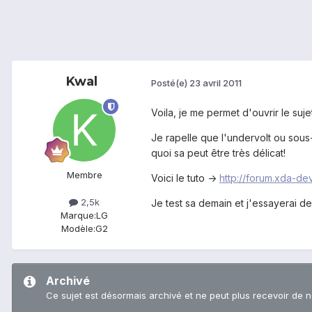
Kwal
Posté(e)
23 avril 2011
Voila, je me permet d'ouvrir le suj
Je rapelle que l'undervolt ou sou
quoi sa peut être très délicat!
Membre
Voici le tuto ->
http://forum.xda-d
2,5k
Je test sa demain et j'essayerai de 
Marque:
LG
Modèle:
G2
Archivé
Ce sujet est désormais archivé et ne peut plus recevoir de 