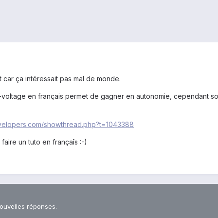
et car ça intéressait pas mal de monde.
s-voltage en français permet de gagner en autonomie, cependant soy
evelopers.com/showthread.php?t=1043388
faire un tuto en françaîs :-)
nouvelles réponses.