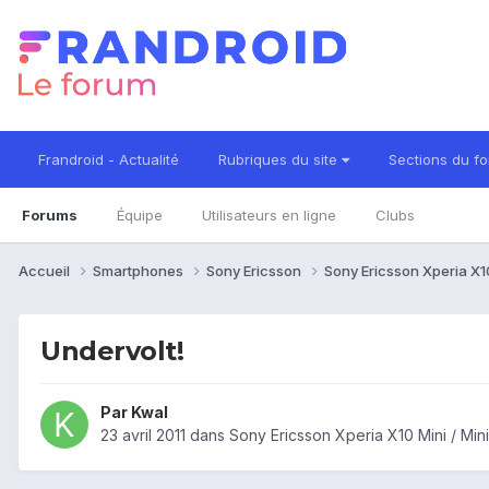
Frandroid - Actualité
Rubriques du site
Sections du f
Forums
Équipe
Utilisateurs en ligne
Clubs
Accueil
Smartphones
Sony Ericsson
Sony Ericsson Xperia X10
Undervolt!
Par
Kwal
23 avril 2011
dans
Sony Ericsson Xperia X10 Mini / Min