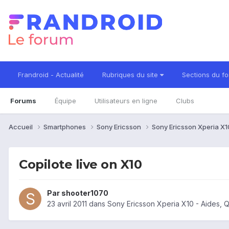
Frandroid - Actualité
Rubriques du site
Sections du f
Forums
Équipe
Utilisateurs en ligne
Clubs
Accueil
Smartphones
Sony Ericsson
Sony Ericsson Xperia X
Copilote live on X10
Par
shooter1070
23 avril 2011
dans
Sony Ericsson Xperia X10 - Aides, 