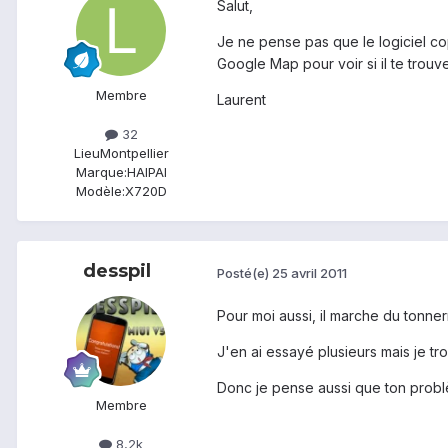
Salut,
Je ne pense pas que le logiciel copi
Google Map pour voir si il te trouve
Membre
Laurent
32
Lieu
Montpellier
Marque:
HAIPAI
Modèle:
X720D
desspil
Posté(e)
25 avril 2011
Pour moi aussi, il marche du tonner
J'en ai essayé plusieurs mais je tro
Donc je pense aussi que ton problèm
Membre
8,2k