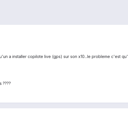
qu'un a installer copilote live (gps) sur son x10...le probleme c'est qu
s ????