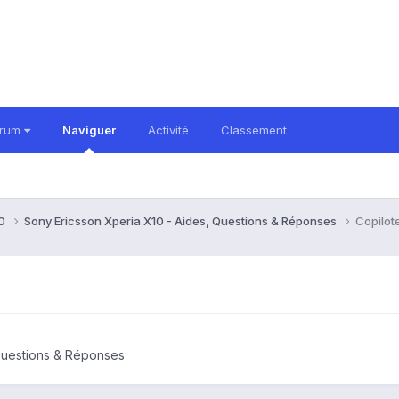
orum
Naviguer
Activité
Classement
10
Sony Ericsson Xperia X10 - Aides, Questions & Réponses
Copilote
Questions & Réponses