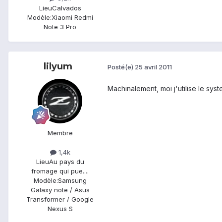
Lieu
Calvados
Modèle:
Xiaomi Redmi
Note 3 Pro
lilyum
Posté(e)
25 avril 2011
Machinalement, moi j'utilise le sys
Membre
1,4k
Lieu
Au pays du
fromage qui pue....
Modèle:
Samsung
Galaxy note / Asus
Transformer / Google
Nexus S