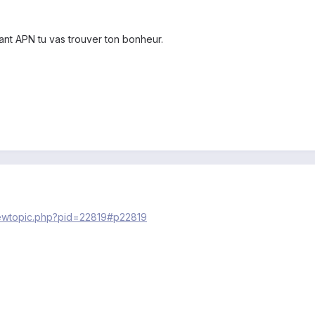
hant APN tu vas trouver ton bonheur.
iewtopic.php?pid=22819#p22819