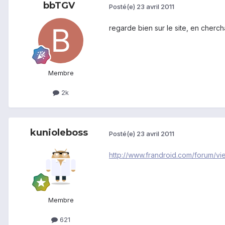
bbTGV
Posté(e)
23 avril 2011
regarde bien sur le site, en cherc
Membre
2k
kunioleboss
Posté(e)
23 avril 2011
http://www.frandroid.com/forum/v
Membre
621