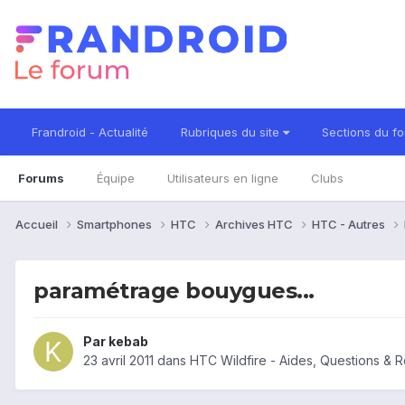
Frandroid - Actualité
Rubriques du site
Sections du f
Forums
Équipe
Utilisateurs en ligne
Clubs
Accueil
Smartphones
HTC
Archives HTC
HTC - Autres
paramétrage bouygues...
Par
kebab
23 avril 2011
dans
HTC Wildfire - Aides, Questions & 