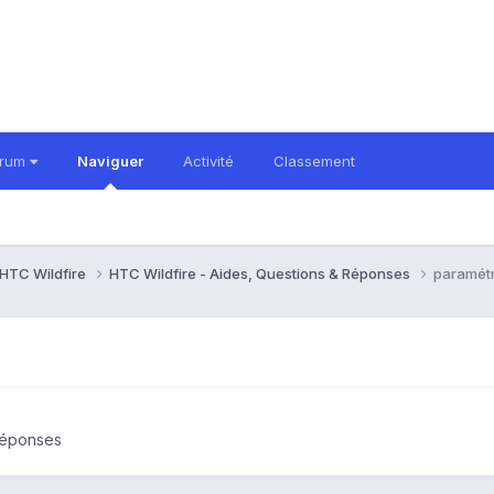
orum
Naviguer
Activité
Classement
HTC Wildfire
HTC Wildfire - Aides, Questions & Réponses
paramétr
Réponses