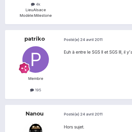
4k
Lieu
Alsace
Modèle:
Milestone
patriko
Posté(e)
24 avril 2011
Euh à entre le SGS II et SGS III, i
Membre
195
Nanou
Posté(e)
24 avril 2011
Hors sujet.