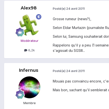
Alex98
Posté(e)
24 avril 2011
Grosse rumeur (news?),
Selon Eldar Murtazin (journaliste R
Selon lui, Samsung souhaiterait do
Modérateur
Rappelons qu'il y a peu (1 semaine 
6,2k
s'agissait du SGSIII...
Infernus
Posté(e)
24 avril 2011
Mouais pas convaincu encore, c'est
Mais bon, sachant qu'il semblerait
Membre