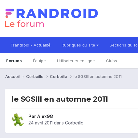
Frandroid - Actualité
Rubriques du site
Sections du f
Forums
Équipe
Utilisateurs en ligne
Clubs
Accueil
Corbeille
Corbeille
le SGSIII en automne 2011
le SGSIII en automne 2011
Par
Alex98
24 avril 2011
dans
Corbeille