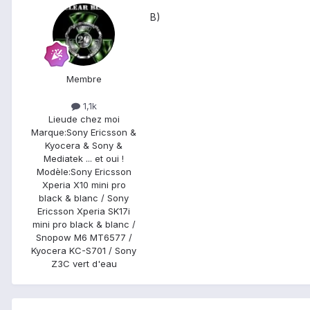
B)
Membre
1,1k
Lieu
de chez moi
Marque:
Sony Ericsson &
Kyocera & Sony &
Mediatek ... et oui !
Modèle:
Sony Ericsson
Xperia X10 mini pro
black & blanc / Sony
Ericsson Xperia SK17i
mini pro black & blanc /
Snopow M6 MT6577 /
Kyocera KC-S701 / Sony
Z3C vert d'eau