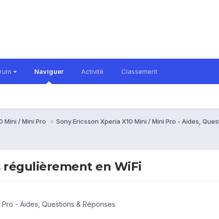
orum
Naviguer
Activité
Classement
 Mini / Mini Pro
Sony Ericsson Xperia X10 Mini / Mini Pro - Aides, Qu
 régulièrement en WiFi
i Pro - Aides, Questions & Réponses