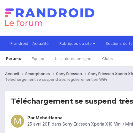
Frandroid - Actualité
Rubriques du site
Sections du f
Forums
Équipe
Utilisateurs en ligne
Clubs
Accueil
Smartphones
Sony Ericsson
Sony Ericsson Xperia X10
Téléchargement se suspend très régulièrement en WiFi
Téléchargement se suspend très
Par
MehdiHanna
25 avril 2011
dans
Sony Ericsson Xperia X10 Mini / Min