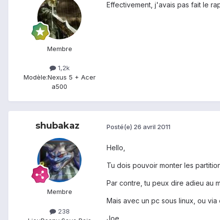
Effectivement, j'avais pas fait le r
Membre
1,2k
Modèle:
Nexus 5 + Acer
a500
shubakaz
Posté(e)
26 avril 2011
Hello,
Tu dois pouvoir monter les partitio
Par contre, tu peux dire adieu au
Membre
Mais avec un pc sous linux, ou via
238
Joe.