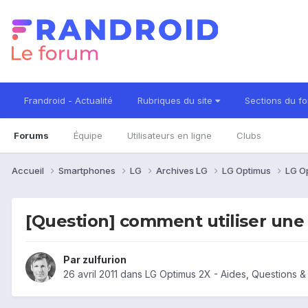
Frandroid - Actualité
Rubriques du site
Sections du f
Forums
Équipe
Utilisateurs en ligne
Clubs
Accueil
Smartphones
LG
Archives LG
LG Optimus
LG O
[Question] comment utiliser une
Par
zulfurion
26 avril 2011
dans
LG Optimus 2X - Aides, Questions 