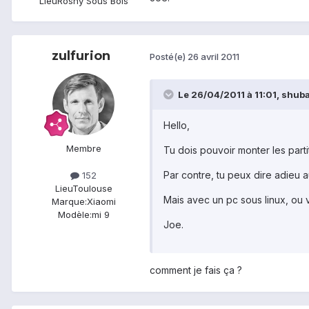
Lieu
Rosny Sous Bois
zulfurion
Posté(e)
26 avril 2011
Le 26/04/2011 à 11:01, shubak
Hello,
Membre
Tu dois pouvoir monter les parti
Par contre, tu peux dire adieu
152
Lieu
Toulouse
Mais avec un pc sous linux, ou 
Marque:
Xiaomi
Modèle:
mi 9
Joe.
comment je fais ça ?