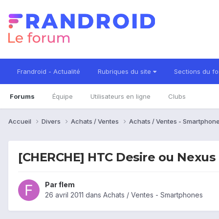
Frandroid - Actualité
Rubriques du site
Sections du f
Forums
Équipe
Utilisateurs en ligne
Clubs
Accueil
Divers
Achats / Ventes
Achats / Ventes - Smartphon
[CHERCHE] HTC Desire ou Nexus 
Par
flem
26 avril 2011
dans
Achats / Ventes - Smartphones