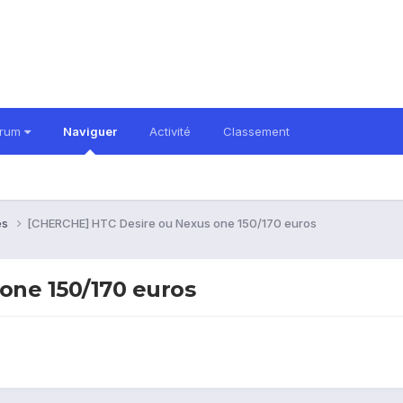
orum
Naviguer
Activité
Classement
es
[CHERCHE] HTC Desire ou Nexus one 150/170 euros
one 150/170 euros