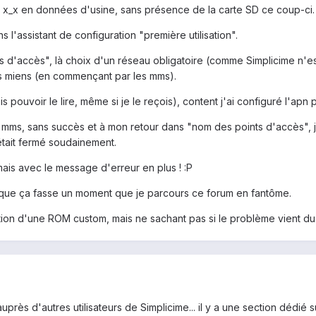
Z x_x en données d'usine, sans présence de la carte SD ce coup-ci.
s l'assistant de configuration "première utilisation".
 d'accès", là choix d'un réseau obligatoire (comme Simplicime n'est 
les miens (en commençant par les mms).
 pouvoir le lire, même si je le reçois), content j'ai configuré l'apn 
n mms, sans succès et à mon retour dans "nom des points d'accès", 
était fermé soudainement.
 mais avec le message d'erreur en plus ! :P
ien que ça fasse un moment que je parcours ce forum en fantôme.
ation d'une ROM custom, mais ne sachant pas si le problème vient du 
près d'autres utilisateurs de Simplicime... il y a une section dédié 