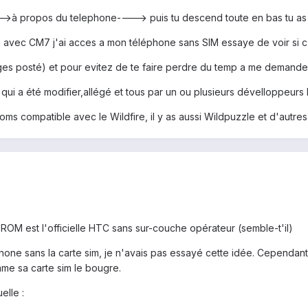
--->à propos du telephone----> puis tu descend toute en bas tu as
i avec CM7 j'ai acces a mon téléphone sans SIM essaye de voir si c
ges posté) et pour evitez de te faire perdre du temp a me demand
qui a été modifier,allégé et tous par un ou plusieurs dévelloppeurs 
 compatible avec le Wildfire, il y as aussi Wildpuzzle et d'autres
ma ROM est l'officielle HTC sans sur-couche opérateur (semble-t'il)
one sans la carte sim, je n'avais pas essayé cette idée. Cependant
ame sa carte sim le bougre.
elle :