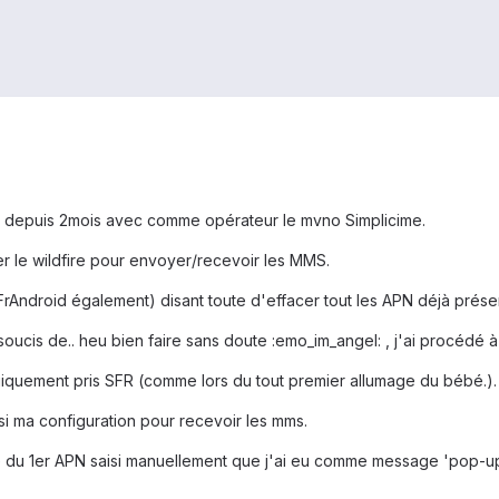
e depuis 2mois avec comme opérateur le mvno Simplicime.
er le wildfire pour envoyer/recevoir les MMS.
 FrAndroid également) disant toute d'effacer tout les APN déjà présen
 soucis de.. heu bien faire sans doute :emo_im_angel: , j'ai procédé à 
iquement pris SFR (comme lors du tout premier allumage du bébé.).
aisi ma configuration pour recevoir les mms.
 du 1er APN saisi manuellement que j'ai eu comme message 'pop-up