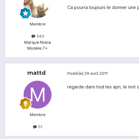
Ca pourra toujours te donner une pi
Membre
543
Marque:
Nokia
Modèle:
7+
mattd
Posté(e)
29 avril 2011
regarde dans tout tes apn, le mot d
Membre
51