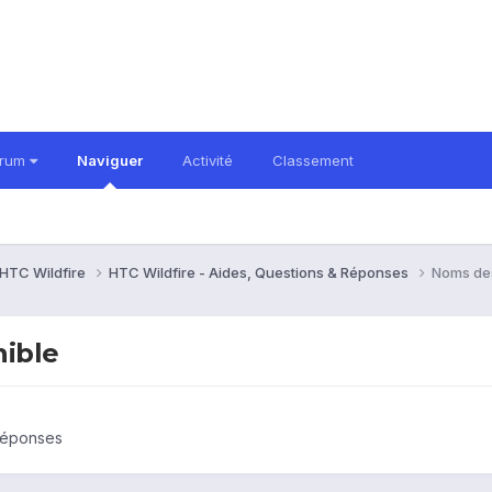
orum
Naviguer
Activité
Classement
HTC Wildfire
HTC Wildfire - Aides, Questions & Réponses
Noms des
nible
 Réponses