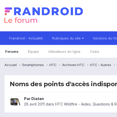
Frandroid - Actualité
Rubriques du site
Sections du f
Forums
Équipe
Utilisateurs en ligne
Clubs
Accueil
Smartphones
HTC
Archives HTC
HTC - Autres
Noms des points d'accès indispo
Par
Diatan
26 avril 2011
dans
HTC Wildfire - Aides, Questions &