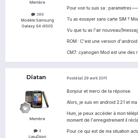
Membre
Pour voir tu suis sa : parametres
389
Tu as essayer sans carte SIM ? Mo
Modèle:
Samsung
Galaxy S4 i9505
Vu que tu as l'air nouveau(1messa
ROM : C'est une version d'android 
CM7: cyanogen Mod est une des roms
Diatan
Posté(e)
29 avril 2011
Bonjour et merci de ta réponse.
Alors, je suis en android 2.2.1 et 
Hum, je peux accéder à mon téléph
Membre
moment de l'enregistrement il récl
4
Pour ce qui est de ma situation actu
Lieu
Dijon