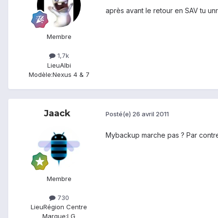
après avant le retour en SAV tu unr
Membre
1,7k
Lieu
Albi
Modèle:
Nexus 4 & 7
Jaack
Posté(e)
26 avril 2011
Mybackup marche pas ? Par contre 
Membre
730
Lieu
Région Centre
Marque:
LG