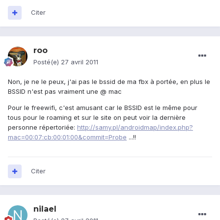
Citer
roo
Posté(e)
27 avril 2011
Non, je ne le peux, j'ai pas le bssid de ma fbx à portée, en plus le
BSSID n'est pas vraiment une @ mac
Pour le freewifi, c'est amusant car le BSSID est le même pour
tous pour le roaming et sur le site on peut voir la dernière
personne répertoriée:
http://samy.pl/androidmap/index.php?
mac=00:07:cb:00:01:00&commit=Probe
...!!
Citer
nilael