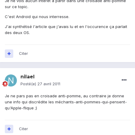
Je ne vois aucun intérêt a partir dans une croisade anti-pomme
sur ce topic.
C'est Android qui nous interresse.
J'ai synthétisé l'article que j'avais lu et en l'occurence ça parlait
des deux OS.
Citer
nilael
Posté(e)
27 avril 2011
Je ne pars pas en croisade anti-pomme, au contraire je donne
une info qui discrédite les méchants-anti-pommes-qui-pensent-
qu'Apple-flique ;)
Citer