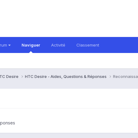
orum
Naviguer
Activité
Classement
TC Desire
HTC Desire - Aides, Questions & Réponses
Reconnaissa
éponses