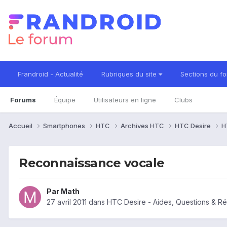
Frandroid - Actualité
Rubriques du site
Sections du f
Forums
Équipe
Utilisateurs en ligne
Clubs
Accueil
Smartphones
HTC
Archives HTC
HTC Desire
H
Reconnaissance vocale
Par
Math
27 avril 2011
dans
HTC Desire - Aides, Questions & R