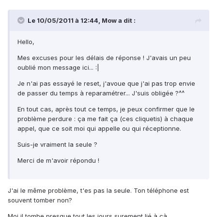
Le 10/05/2011 à 12:44, Mow a dit :
Hello,
Mes excuses pour les délais de réponse ! J'avais un peu
oublié mon message ici... :|
Je n'ai pas essayé le reset, j'avoue que j'ai pas trop envie
de passer du temps à reparamétrer... J'suis obligée ?^^
En tout cas, après tout ce temps, je peux confirmer que le
problème perdure : ça me fait ça (ces cliquetis) à chaque
appel, que ce soit moi qui appelle ou qui réceptionne.
Suis-je vraiment la seule ?
Merci de m'avoir répondu !
J'ai le même problème, t'es pas la seule. Ton téléphone est
souvent tomber non?
Moi il tombe presque tout les jours surement lié à çà.