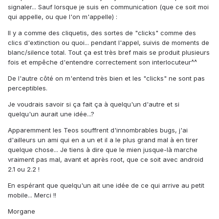
signaler... Sauf lorsque je suis en communication (que ce soit moi
qui appelle, ou que l'on m'appelle) :
Il y a comme des cliquetis, des sortes de "clicks" comme des
clics d'extinction ou quoi... pendant l'appel, suivis de moments de
blanc/silence total. Tout ça est très bref mais se produit plusieurs
fois et empêche d'entendre correctement son interlocuteur^^
De l'autre côté on m'entend très bien et les "clicks" ne sont pas
perceptibles.
Je voudrais savoir si ça fait ça à quelqu'un d'autre et si
quelqu'un aurait une idée...?
Apparemment les Teos souffrent d'innombrables bugs, j'ai
d'ailleurs un ami qui en a un et il a le plus grand mal à en tirer
quelque chose... Je tiens à dire que le mien jusque-là marche
vraiment pas mal, avant et après root, que ce soit avec android
2.1 ou 2.2 !
En espérant que quelqu'un ait une idée de ce qui arrive au petit
mobile... Merci !!
Morgane