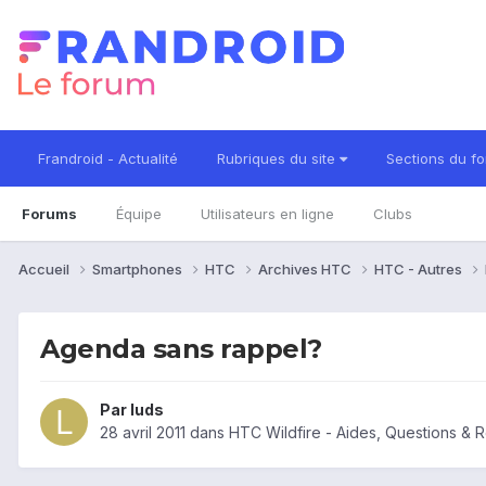
Frandroid - Actualité
Rubriques du site
Sections du f
Forums
Équipe
Utilisateurs en ligne
Clubs
Accueil
Smartphones
HTC
Archives HTC
HTC - Autres
Agenda sans rappel?
Par
luds
28 avril 2011
dans
HTC Wildfire - Aides, Questions &