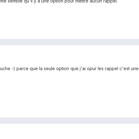
me semble qu'il y a une option pour mettre aucun rappel.
uche -) parce que la seule option que j'ai opur les rappel c'est une 