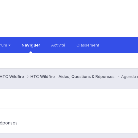
orum
Naviguer
Activité
Classement
HTC Wildfire
HTC Wildfire - Aides, Questions & Réponses
Agenda 
 Réponses