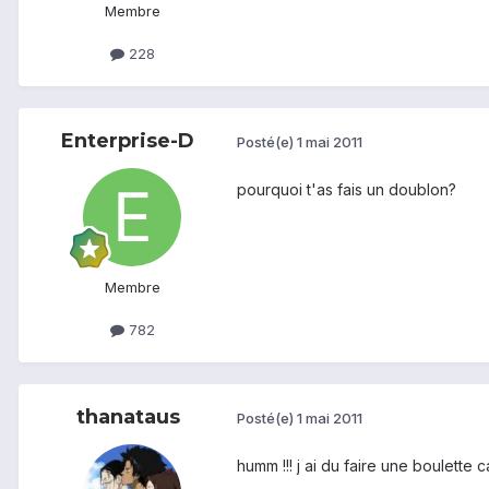
Membre
228
Enterprise-D
Posté(e)
1 mai 2011
pourquoi t'as fais un doublon?
Membre
782
thanataus
Posté(e)
1 mai 2011
humm !!! j ai du faire une boulette 