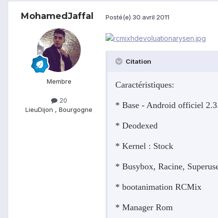
MohamedJaffal
Posté(e)
30 avril 2011
Citation
Membre
Caractéristiques:
20
* Base - Android officiel 2.
Lieu
Dijon , Bourgogne
* Deodexed
* Kernel : Stock
* Busybox, Racine, Superuser
* bootanimation RCMix
* Manager Rom