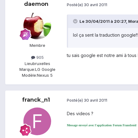
daemon
Posté(e)
30 avril 2011
Le 30/04/2011 à 20:27, Morak
lol ça sent la traduction google!!
Membre
tu sais google est notre ami à tous 
905
Lieu
bruxelles
Marque:
LG Google
Modèle:
Nexus 5
franck_n1
Posté(e)
30 avril 2011
Des videos ?
Message envoyé avec l'application Forum Frandroid