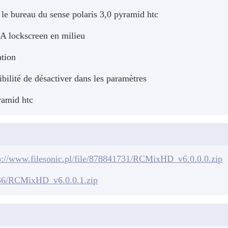
le bureau du sense polaris 3,0 pyramid htc
BA lockscreen en milieu
ation
ilité de désactiver dans les paramètres
ramid htc
p://www.filesonic.pl/file/878841731/RCMixHD_v6.0.0.0.zip
/236/RCMixHD_v6.0.0.1.zip