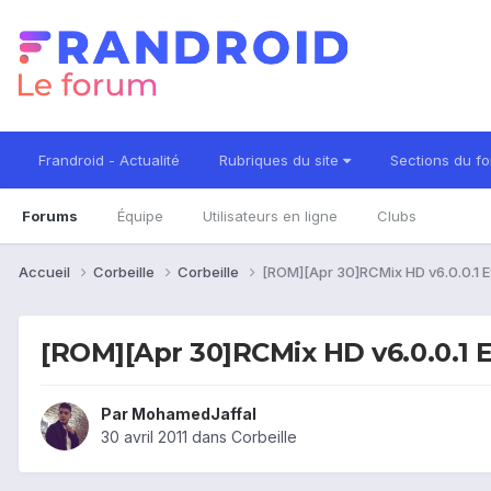
Frandroid - Actualité
Rubriques du site
Sections du f
Forums
Équipe
Utilisateurs en ligne
Clubs
Accueil
Corbeille
Corbeille
[ROM][Apr 30]RCMix HD v6.0.0.1 
[ROM][Apr 30]RCMix HD v6.0.0.1
Par
MohamedJaffal
30 avril 2011
dans
Corbeille