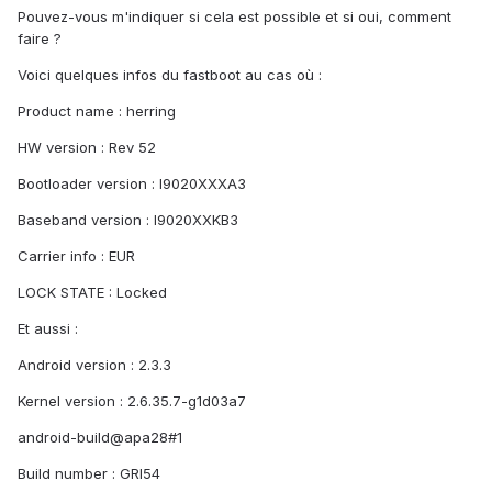
Pouvez-vous m'indiquer si cela est possible et si oui, comment
faire ?
Voici quelques infos du fastboot au cas où :
Product name : herring
HW version : Rev 52
Bootloader version : I9020XXXA3
Baseband version : I9020XXKB3
Carrier info : EUR
LOCK STATE : Locked
Et aussi :
Android version : 2.3.3
Kernel version : 2.6.35.7-g1d03a7
android-build@apa28#1
Build number : GRI54