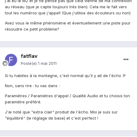
j'ai eu le M2 et je ne pense pas que cela vienne de ma connexion
au réseau (que je capte toujours très bien). Cela me le fait vers
tout les numéros que j'appel! (Que j'utilise des écouteurs ou non)
Avez vous le même phénomène et éventuellement une piste pour
résoudre ce petit problème?
fatflav
Posté(e)
1 mai 2011
Si tu habites à la montagne, c'est normal qu'il y ait de l'écho :P
Non, sans rire : tu vas dans :
Paramètres / Paramètres d'appel / Qualité Audio et tu choisis ton
paramètre préféré.
J'ai noté que "extra clair" produit de l'écho. Moi je suis sur
"équilibré" (le réglage de base) et c'est perfect !