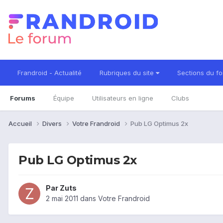
Frandroid - Actualité
Rubriques du site
Sections du f
Forums
Équipe
Utilisateurs en ligne
Clubs
Accueil
Divers
Votre Frandroid
Pub LG Optimus 2x
Pub LG Optimus 2x
Par
Zuts
2 mai 2011
dans
Votre Frandroid