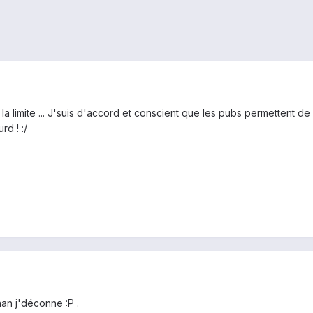
t la limite ... J'suis d'accord et conscient que les pubs permettent de
d ! :/
 nan j'déconne :P .