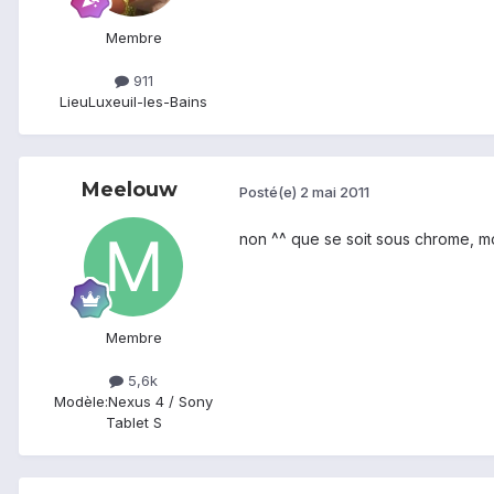
Membre
911
Lieu
Luxeuil-les-Bains
Meelouw
Posté(e)
2 mai 2011
non ^^ que se soit sous chrome, mozi
Membre
5,6k
Modèle:
Nexus 4 / Sony
Tablet S