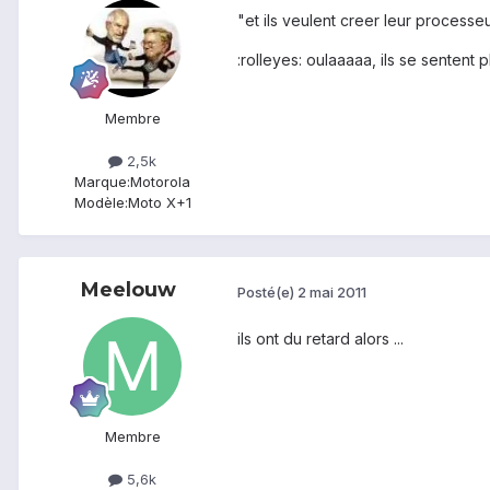
"et ils veulent creer leur processe
:rolleyes: oulaaaaa, ils se sentent pl
Membre
2,5k
Marque:
Motorola
Modèle:
Moto X+1
Meelouw
Posté(e)
2 mai 2011
ils ont du retard alors ...
Membre
5,6k