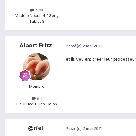
5,6k
Modèle:
Nexus 4 / Sony
Tablet S
Albert Fritz
Posté(e)
2 mai 2011
et ils veulent creer leur processeu
Membre
911
Lieu
Luxeuil-les-Bains
@riel
Posté(e)
2 mai 2011