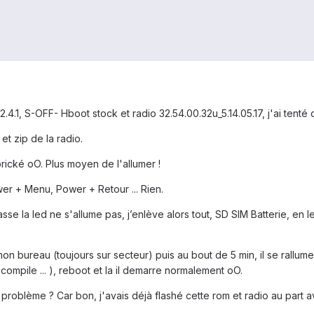
4.1, S-OFF- Hboot stock et radio 32.54.00.32u_5.14.05.17, j'ai tenté de
et zip de la radio.
brické oO. Plus moyen de l'allumer !
er + Menu, Power + Retour ... Rien.
asse la led ne s'allume pas, j’enlève alors tout, SD SIM Batterie, en 
on bureau (toujours sur secteur) puis au bout de 5 min, il se rallume
ompile ... ), reboot et la il demarre normalement oO.
problème ? Car bon, j'avais déjà flashé cette rom et radio au part av