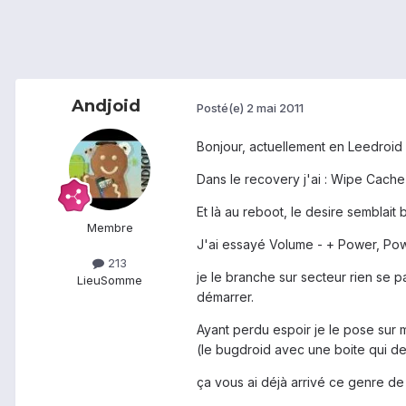
Andjoid
Posté(e)
2 mai 2011
Bonjour, actuellement en Leedroid 2.
Dans le recovery j'ai : Wipe Cache 
Et là au reboot, le desire semblait 
Membre
J'ai essayé Volume - + Power, Pow
213
je le branche sur secteur rien se p
Lieu
Somme
démarrer.
Ayant perdu espoir je le pose sur m
(le bugdroid avec une boite qui dec
ça vous ai déjà arrivé ce genre de 