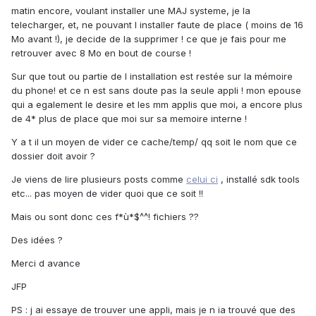
matin encore, voulant installer une MAJ systeme, je la
telecharger, et, ne pouvant l installer faute de place ( moins de 16
Mo avant !), je decide de la supprimer ! ce que je fais pour me
retrouver avec 8 Mo en bout de course !
Sur que tout ou partie de l installation est restée sur la mémoire
du phone! et ce n est sans doute pas la seule appli ! mon epouse
qui a egalement le desire et les mm applis que moi, a encore plus
de 4* plus de place que moi sur sa memoire interne !
Y a t il un moyen de vider ce cache/temp/ qq soit le nom que ce
dossier doit avoir ?
Je viens de lire plusieurs posts comme
celui ci
, installé sdk tools
etc... pas moyen de vider quoi que ce soit !!
Mais ou sont donc ces f*ù*$^^! fichiers ??
Des idées ?
Merci d avance
JFP
PS : j ai essaye de trouver une appli, mais je n ia trouvé que des