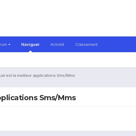
orum
Naviguer
Activité
Classement
el est la meilleur applications Sms/Mms
applications Sms/Mms