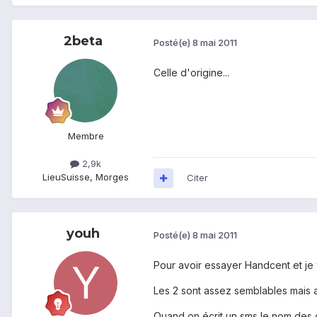
2beta
Posté(e)
8 mai 2011
Celle d'origine...
Membre
2,9k
Lieu
Suisse, Morges
Citer
youh
Posté(e)
8 mai 2011
Pour avoir essayer Handcent et je
Les 2 sont assez semblables mais 
Quand on écrit un sms le nom des d