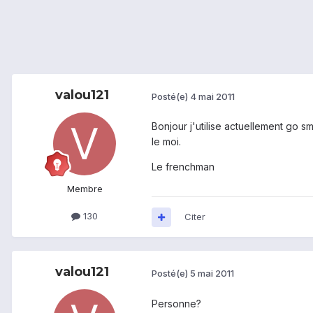
valou121
Posté(e)
4 mai 2011
Bonjour j'utilise actuellement go s
le moi.
Le frenchman
Membre
130
Citer
valou121
Posté(e)
5 mai 2011
Personne?