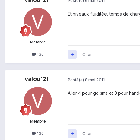
Posté(e)
6 mai 2011
Et niveaux fluiditée, temps de cha
Membre
130
Citer
valou121
Posté(e)
8 mai 2011
Aller 4 pour go sms et 3 pour hand
Membre
130
Citer