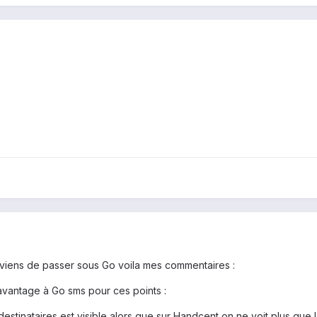
 viens de passer sous Go voila mes commentaires :
avantage à Go sms pour ces points :
estinataires est visible alors que sur Handcent on ne voit plus que 