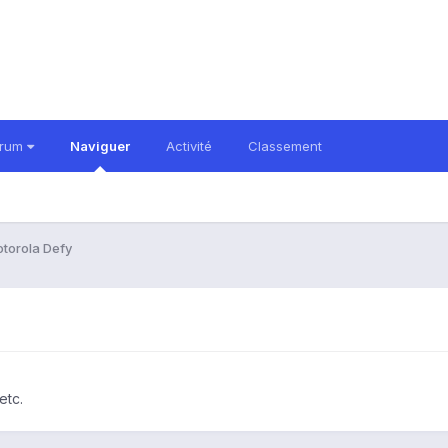
orum
Naviguer
Activité
Classement
torola Defy
etc.