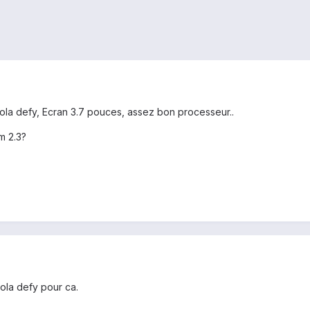
orola defy, Ecran 3.7 pouces, assez bon processeur..
om 2.3?
rola defy pour ca.