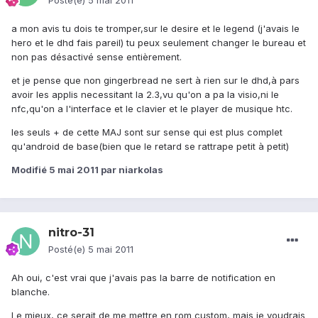
Posté(e)
5 mai 2011
a mon avis tu dois te tromper,sur le desire et le legend (j'avais le
hero et le dhd fais pareil) tu peux seulement changer le bureau et
non pas désactivé sense entièrement.
et je pense que non gingerbread ne sert à rien sur le dhd,à pars
avoir les applis necessitant la 2.3,vu qu'on a pa la visio,ni le
nfc,qu'on a l'interface et le clavier et le player de musique htc.
les seuls + de cette MAJ sont sur sense qui est plus complet
qu'android de base(bien que le retard se rattrape petit à petit)
Modifié
5 mai 2011
par niarkolas
nitro-31
Posté(e)
5 mai 2011
Ah oui, c'est vrai que j'avais pas la barre de notification en
blanche.
Le mieux, ce serait de me mettre en rom custom, mais je voudrais