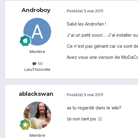
Androboy
Posté(e)
5 mai 2011
Salut les Androfan !
J'ai un petit souci ... J'ai instal
Ce n'est pas génant car ce sont des
Membre
Avez vous une version de MoDaCo
59
Lieu
Thionville
ablackswan
Posté(e)
5 mai 2011
as tu regardé dans le wiki?
(si non tant pis :))
Membre