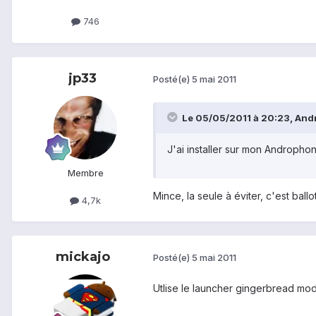
746
jp33
Posté(e)
5 mai 2011
Le 05/05/2011 à 20:23, Andro
J'ai installer sur mon Andropho
Membre
Mince, la seule à éviter, c'est ballot 
4,7k
mickajo
Posté(e)
5 mai 2011
Utlise le launcher gingerbread moda