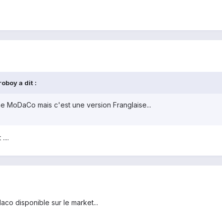
boy a dit :
ne MoDaCo mais c'est une version Franglaise...
....
co disponible sur le market...