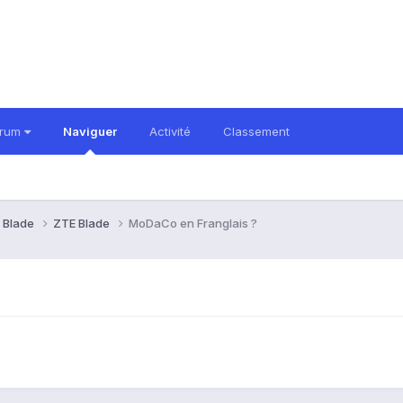
orum
Naviguer
Activité
Classement
 Blade
ZTE Blade
MoDaCo en Franglais ?