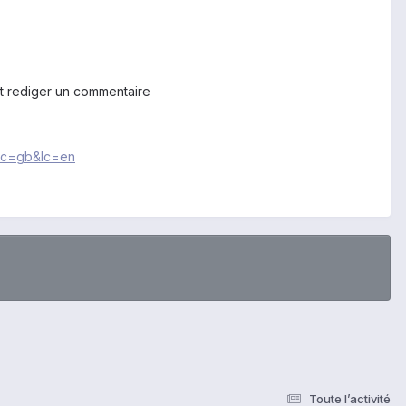
nt rediger un commentaire
?cc=gb&lc=en
Toute l’activité