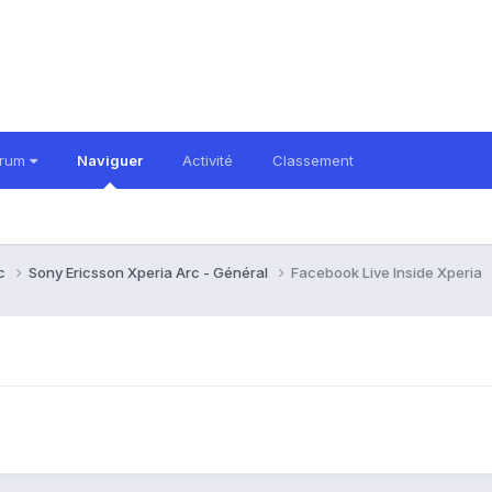
orum
Naviguer
Activité
Classement
rc
Sony Ericsson Xperia Arc - Général
Facebook Live Inside Xperia