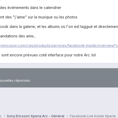
et des événements dans le calendrier
ent des "j'aime" sur la musique ou les photos
ook dans la galerie, et les albums où l'on est taggué et directeme
andations des amis...
nyericsson.com/cws/products/services/facebook-inside/overview
 sont encore prévues coté interface pour notre Arc :lol:
nouvelles réponses.
rc
Sony Ericsson Xperia Arc - Général
Facebook Live Inside Xperia