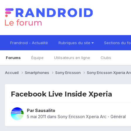
Frandroid - Actualité
Rubriques du site
Sections du f
Forums
Équipe
Utilisateurs en ligne
Clubs
Accueil
Smartphones
Sony Ericsson
Sony Ericsson Xperia A
Facebook Live Inside Xperia
Par
Sausalito
5 mai 2011
dans
Sony Ericsson Xperia Arc - Général