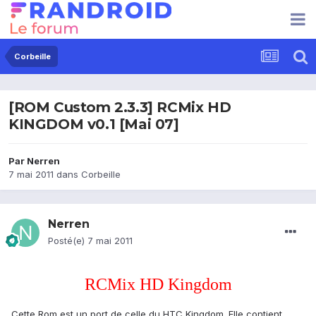
Corbeille
[ROM Custom 2.3.3] RCMix HD
KINGDOM v0.1 [Mai 07]
Par
Nerren
7 mai 2011
dans
Corbeille
Nerren
Posté(e)
7 mai 2011
RCMix HD Kingdom
Cette Rom est un port de celle du HTC Kingdom. Elle contient