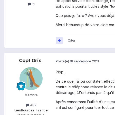
Re appel service client orange, ré
11
apllications pourtant utiles style 
Que puis-je faire ? Avez vous déjà
Merci beaucoup de votre aide car à
Citer
Cop1 Gris
Posté(e)
18 septembre 2011
Plop,
De ce que j'ai pu constater, effect
contre le téléphone relance le dit 
démarrage, (J'entends par là qu'il
Membre
Après concernant l'utilité d'un tue
489
si il est configuré pour tuer tout 
Lieu
Bourges, France
Marque:
Motorola