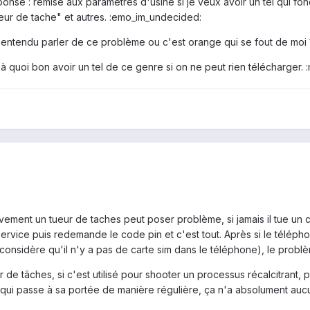
ponse : remise aux paramètres d'usine si je veux avoir un tel qui fo
"tueur de tache" et autres. :emo_im_undecided:
 entendu parler de ce problème ou c'est orange qui se fout de moi 
 quoi bon avoir un tel de ce genre si on ne peut rien télécharger. 
ivement un tueur de taches peut poser problème, si jamais il tue un c
service puis redemande le code pin et c'est tout. Après si le téléph
 considère qu'il n'y a pas de carte sim dans le téléphone), le probl
ur de tâches, si c'est utilisé pour shooter un processus récalcitrant
ce qui passe à sa portée de manière régulière, ça n'a absolument auc