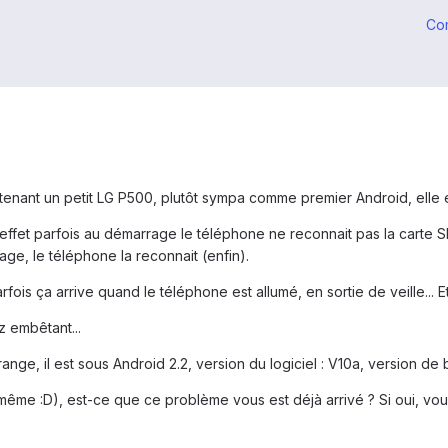
Co
ntenant un petit LG P500, plutôt sympa comme premier Android, elle e
En effet parfois au démarrage le téléphone ne reconnait pas la carte S
age, le téléphone la reconnait (enfin).
rfois ça arrive quand le téléphone est allumé, en sortie de veille... E
 embêtant...
nge, il est sous Android 2.2, version du logiciel : V10a, version de 
ême :D), est-ce que ce problème vous est déjà arrivé ? Si oui, vo