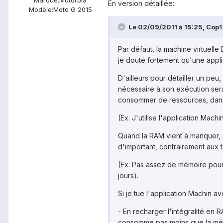
En version détaillée:
Modèle:
Moto G 2015
Le 02/09/2011 à 15:25, Cop1 G
Par défaut, la machine virtuell
je doute fortement qu'une applic
D'ailleurs pour détailler un peu
nécessaire à son exécution sera
consommer de ressources, dans l'
(Ex: J'utilise l'application Machi
Quand la RAM vient à manquer, A
d'important, contrairement aux t
(Ex: Pas assez de mémoire pour uti
jours).
Si je tue l'application Machin a
- En recharger l'intégralité en
consomme pas moins que la mém