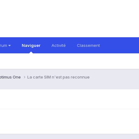
orum
Naviguer
Activité
Classement
ptimus One
La carte SIM n'est pas reconnue