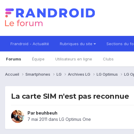
Frandroid - Actualité
Rubriques du site
Sections du f
Forums
Équipe
Utilisateurs en ligne
Clubs
Accueil
Smartphones
LG
Archives LG
LG Optimus
LG O
La carte SIM n'est pas reconnue
Par
beuhbeuh
7 mai 2011
dans
LG Optimus One