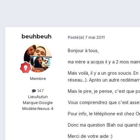
beuhbeuh
Posté(e)
7 mai 2011
Bonjour à tous,
ma mère a acquis il y a 2 mois mai
Mais voilà, il y a un gros soucis. 
Membre
réseau...). Après un autre redémarr
147
Mais le pire, je pense, c'est que pa
Lieu
Autun
Vous comprendrez que c'est assez
Marque:
Google
Modèle:
Nexus 4
Pour info, le téléphone est chez Ora
Donc ma question (Bah oui quand m
Merci de votre aide :)