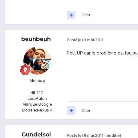
Citer
beuhbeuh
Posté(e)
9 mai 2011
Petit UP car le problème est toujo
Membre
147
Lieu
Autun
Marque:
Google
Modèle:
Nexus 4
Citer
Gundelsol
Posté(e)
9 mai 2011
(modifié)