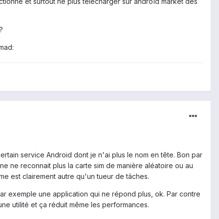
nctionne et surtout ne plus télécharger sur androïd market des
?
:mad:
ertain service Android dont je n'ai plus le nom en tête. Bon par
one ne reconnait plus la carte sim de manière aléatoire ou au
ème est clairement autre qu'un tueur de tâches.
, par exemple une application qui ne répond plus, ok. Par contre
une utilité et ça réduit même les performances.