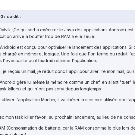
ris a dit :
e Dalvik (Ce qui sert a exécuter le Java des applications Android) e
ation arrive à bouffer trop de RAM à elle seule.
, Android est conçu pour optimiser le lancement des applications. Si o
 chargé en mémoire, logique. Une fois que l'on ferme ou réduit l'app
éventualité ou il faudrait relancer l'application.
n, je reçois un mail, je réduit donc l'appli pour aller lire mon mail, pui
ndroid gère lui même la mémoire comme un chef, en allant "tuer" le
ask killers) et qui n'ont pas servi depuis longtemps
liser l'application Machin, il va libérer la mémoire utilisée par l'appli
vec mon task killer favori, au prochain lancement, au lieu de ne co
 RAM (Consommation de batterie, car la RAM consomme le plus lors de
oire pleine).