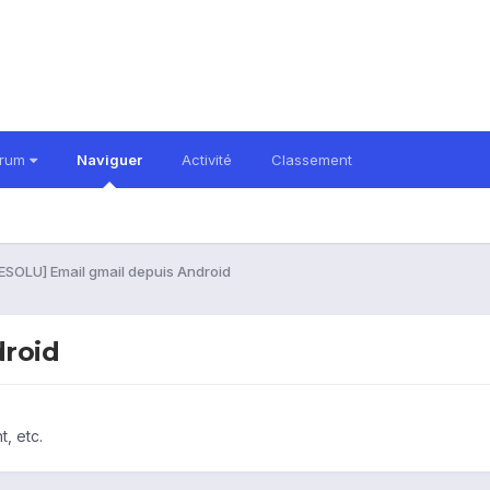
orum
Naviguer
Activité
Classement
ESOLU] Email gmail depuis Android
droid
, etc.