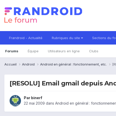
Frandroid - Actualité
Rubriques du site
Sections du f
Forums
Équipe
Utilisateurs en ligne
Clubs
Accueil
Android
Android en général : fonctionnement, etc.
[R
[RESOLU] Email gmail depuis An
Par
binerf
22 mai 2009
dans
Android en général : fonctionnement