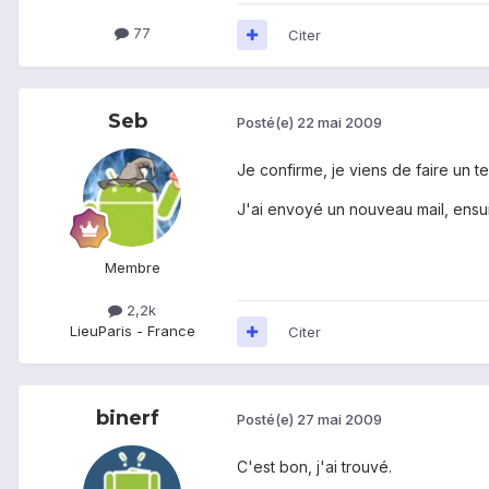
77
Citer
Seb
Posté(e)
22 mai 2009
Je confirme, je viens de faire un tes
J'ai envoyé un nouveau mail, ensui
Membre
2,2k
Lieu
Paris - France
Citer
binerf
Posté(e)
27 mai 2009
C'est bon, j'ai trouvé.