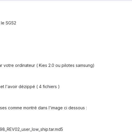
r le SGS2
r votre ordinateur ( Kies 2.0 ou pilotes samsung)
et l'avoir dézippé ( 4 fichiers )
 cases comme montré dans l'image ci dessous :
8_REV02_user_low_ship.tar.md5