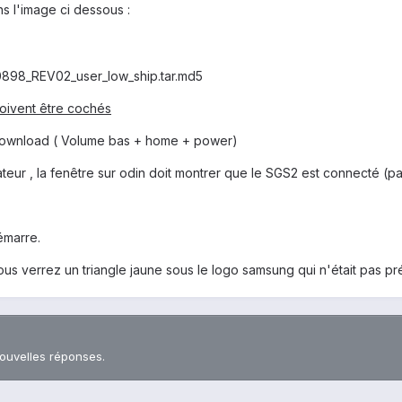
s l'image ci dessous :
898_REV02_user_low_ship.tar.md5
doivent être cochés
ownload ( Volume bas + home + power)
teur , la fenêtre sur odin doit montrer que le SGS2 est connecté (
émarre.
s verrez un triangle jaune sous le logo samsung qui n'était pas pr
nouvelles réponses.