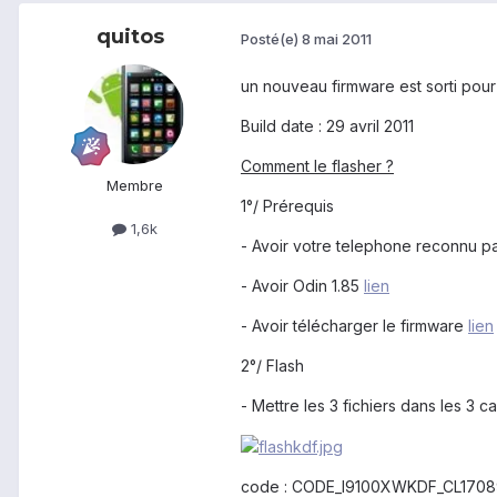
quitos
Posté(e)
8 mai 2011
un nouveau firmware est sorti pou
Build date : 29 avril 2011
Comment le flasher ?
Membre
1°/ Prérequis
1,6k
- Avoir votre telephone reconnu pa
- Avoir Odin 1.85
lien
- Avoir télécharger le firmware
lien
2°/ Flash
- Mettre les 3 fichiers dans les 3
code : CODE_I9100XWKDF_CL17089