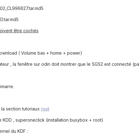
02_CL996627.tar.md5
D.tar.md5
doivent être cochés
ownload ( Volume bas + home + power)
teur , la fenêtre sur odin doit montrer que le SGS2 est connecté (
émarre.
 la section tutoriaux
root
le KDD , superoneclick (installation busybox + root)
ernel du KDF :