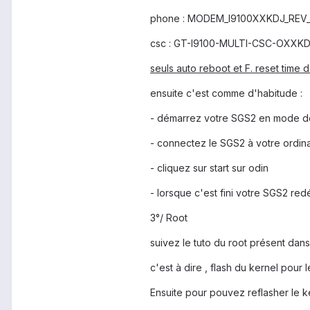
phone : MODEM_I9100XXKDJ_REV_
csc : GT-I9100-MULTI-CSC-OXXKD
seuls auto reboot et F. reset time 
ensuite c'est comme d'habitude :
- démarrez votre SGS2 en mode d
- connectez le SGS2 à votre ordina
- cliquez sur start sur odin
- lorsque c'est fini votre SGS2 red
3°/ Root
suivez le tuto du root présent dans
c'est à dire , flash du kernel pour 
Ensuite pour pouvez reflasher le k