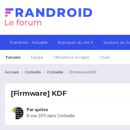
Frandroid - Actualité
Rubriques du site
Sections du f
Forums
Équipe
Utilisateurs en ligne
Clubs
Accueil
Corbeille
Corbeille
[Firmware] KDF
[Firmware] KDF
Par
quitos
8 mai 2011
dans
Corbeille