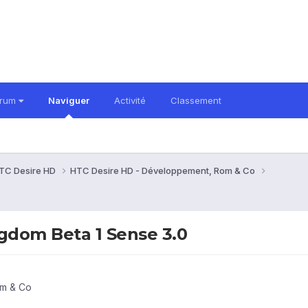
orum
Naviguer
Activité
Classement
TC Desire HD
HTC Desire HD - Développement, Rom & Co
gdom Beta 1 Sense 3.0
om & Co