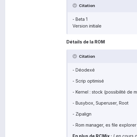
Citation
- Beta 1
Version initiale
Détails de la ROM
Citation
- Déodexé
- Scrip optimisé
- Kernel : stock (possibilité de
- Busybox, Superuser, Root
- Zipalign
- Rom manager, es file explorer
En plus de RCMix :
( en cours d