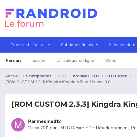
Frandroid - Actualité
Rubriques du site
Sections du f
Forums
Équipe
Utilisateurs en ligne
Clubs
Accueil
Smartphones
HTC
Archives HTC
HTC Desire
H
[ROM CUSTOM 2.3.3] Kingdra Kingdom Beta 1 Sense 3.0
[ROM CUSTOM 2.3.3] Kingdra Kin
Par
medmed12
11 mai 2011
dans
HTC Desire HD - Développement, R