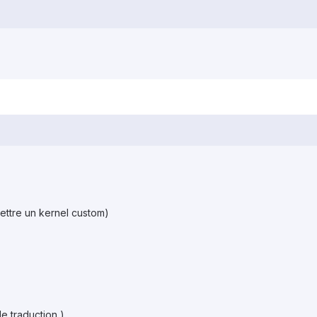
 mettre un kernel custom)
e traduction )