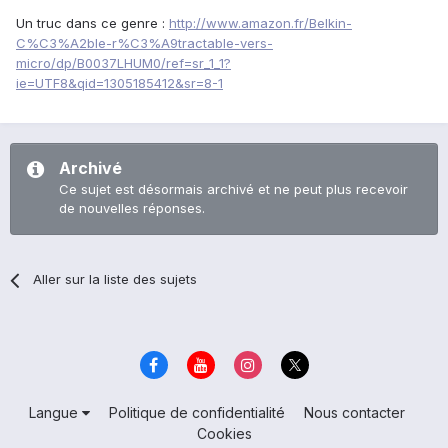
Un truc dans ce genre :
http://www.amazon.fr/Belkin-
C%C3%A2ble-r%C3%A9tractable-vers-
micro/dp/B0037LHUM0/ref=sr_1_1?
ie=UTF8&qid=1305185412&sr=8-1
Archivé
Ce sujet est désormais archivé et ne peut plus recevoir
de nouvelles réponses.
Aller sur la liste des sujets
Langue
Politique de confidentialité
Nous contacter
Cookies