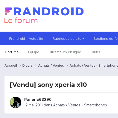
Frandroid - Actualité
Rubriques du site
Sections du f
Forums
Équipe
Utilisateurs en ligne
Clubs
Accueil
Divers
Achats / Ventes
Achats / Ventes - Smartphon
[Vendu] sony xperia x10
Par
eric63290
12 mai 2011
dans
Achats / Ventes - Smartphones