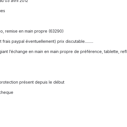
au 03 avril 2012
ues
simo, remise en main propre (63290)
t frais paypal éventuellement) prix discutable..........
giant l’échange en main en main propre de préférence, tablette, re
protection présent depuis le début
 cheque