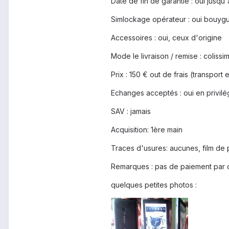
Date de fin de garantie : oui jusqu'
Simlockage opérateur : oui bouyg
Accessoires : oui, ceux d'origine
Mode le livraison / remise : colis
Prix : 150 € out de frais (transport e
Echanges acceptés : oui en privilé
SAV : jamais
Acquisition: 1ère main
Traces d'usures: aucunes, film de 
Remarques : pas de paiement par
quelques petites photos :