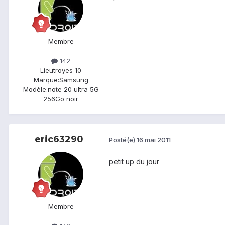
Membre
142
Lieu
troyes 10
Marque:
Samsung
Modèle:
note 20 ultra 5G
256Go noir
eric63290
Posté(e)
16 mai 2011
petit up du jour
Membre