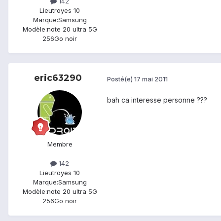
142
Lieu
troyes 10
Marque:
Samsung
Modèle:
note 20 ultra 5G
256Go noir
eric63290
Posté(e)
17 mai 2011
bah ca interesse personne ???
Membre
142
Lieu
troyes 10
Marque:
Samsung
Modèle:
note 20 ultra 5G
256Go noir