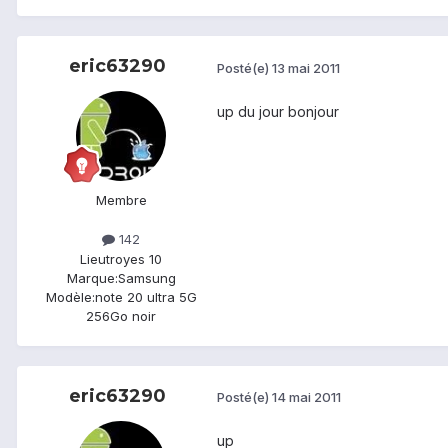
eric63290
Posté(e)
13 mai 2011
up du jour bonjour
Membre
142
Lieu
troyes 10
Marque:
Samsung
Modèle:
note 20 ultra 5G
256Go noir
eric63290
Posté(e)
14 mai 2011
up