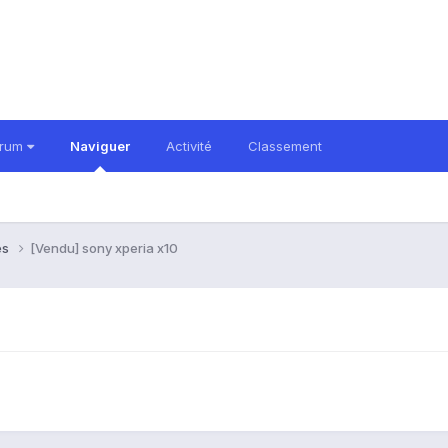
orum
Naviguer
Activité
Classement
es
[Vendu] sony xperia x10