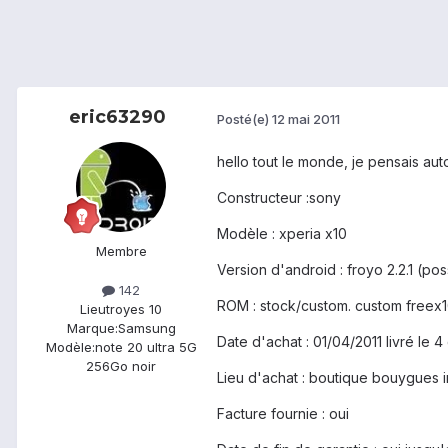
eric63290
Posté(e)
12 mai 2011
hello tout le monde, je pensais au
Constructeur :sony
Modèle : xperia x10
Membre
Version d'android : froyo 2.2.1 (pos
142
ROM : stock/custom. custom freex10
Lieu
troyes 10
Marque:
Samsung
Date d'achat : 01/04/2011 livré le 
Modèle:
note 20 ultra 5G
256Go noir
Lieu d'achat : boutique bouygues i
Facture fournie : oui