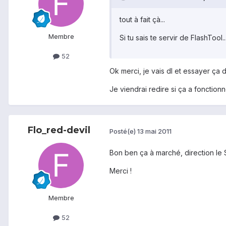
tout à fait çà...
Membre
Si tu sais te servir de FlashTool...
52
Ok merci, je vais dl et essayer ça d
Je viendrai redire si ça a fonctionné
Flo_red-devil
Posté(e)
13 mai 2011
Bon ben ça à marché, direction le 
Merci !
Membre
52