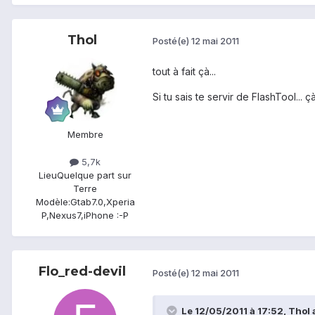
Thol
Posté(e)
12 mai 2011
tout à fait çà...
Si tu sais te servir de FlashTool... çà
Membre
5,7k
Lieu
Quelque part sur
Terre
Modèle:
Gtab7.0,Xperia
P,Nexus7,iPhone :-P
Flo_red-devil
Posté(e)
12 mai 2011
Le 12/05/2011 à 17:52, Thol a