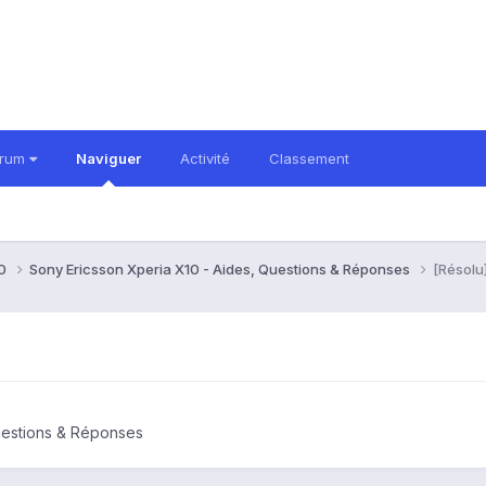
orum
Naviguer
Activité
Classement
10
Sony Ericsson Xperia X10 - Aides, Questions & Réponses
[Résolu]
uestions & Réponses