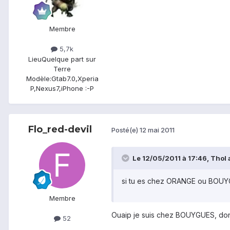
Membre
5,7k
Lieu
Quelque part sur
Terre
Modèle:
Gtab7.0,Xperia
P,Nexus7,iPhone :-P
Flo_red-devil
Posté(e)
12 mai 2011
Le 12/05/2011 à 17:46, Thol a
si tu es chez ORANGE ou BOUYGUE
Membre
Ouaip je suis chez BOUYGUES, donc s
52