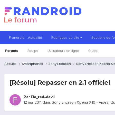
Frandroid - Actualité
Rubriques du site
Sections du f
Forums
Équipe
Utilisateurs en ligne
Clubs
Accueil
Smartphones
Sony Ericsson
Sony Ericsson Xperia X
[Résolu] Repasser en 2.1 officiel
Par
Flo_red-devil
12 mai 2011
dans
Sony Ericsson Xperia X10 - Aides, Q