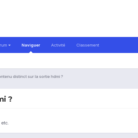
orum
Naviguer
Activité
Classement
ntenu distinct sur la sortie hdmi ?
mi ?
 etc.