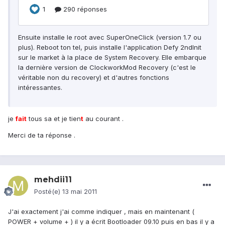
Ensuite installe le root avec SuperOneClick (version 1.7 ou
plus). Reboot ton tel, puis installe l'application Defy 2ndInit
sur le market à la place de System Recovery. Elle embarque
la dernière version de ClockworkMod Recovery (c'est le
véritable non du recovery) et d'autres fonctions
intéressantes.
je
fait
tous sa et je tien
t
au courant .
Merci de ta réponse .
mehdii11
Posté(e)
13 mai 2011
J'ai exactement j'ai comme indiquer , mais en maintenant (
POWER + volume + ) il y a écrit Bootloader 09.10 puis en bas il y a