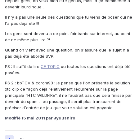
Hep les gens, on veux bien être gentils, mais la ça commence a
devenir lourdingue ...
Il n'y a pas une seule des questions que tu viens de poser qui ne
l'a pas déjà été !!!
Les gens sont devenu a ce point fainéants sur internet, au point
de ne même plus lire ?!
Quand on vient avec une question, on s'assure que le sujet n'a
pas déjà été abordé SVP.
PS : Il suffit de lire
CE TOPIC
ou toutes les questions ont déjà été
posées.
PS 2 : bbTGV & cdrom93 : je pense que l'on présente la solution
xtc clip de façon déjà relativement récurrente sur la page
principale "HTC WILDFIRE", il ne faudrait pas que cela finisse par
devenir du spam ... au passage, il serait plus transparent de
préciser d'entrée de jeu que votre solution est payante.
Modifié
15 mai 2011
par Jyuushiro