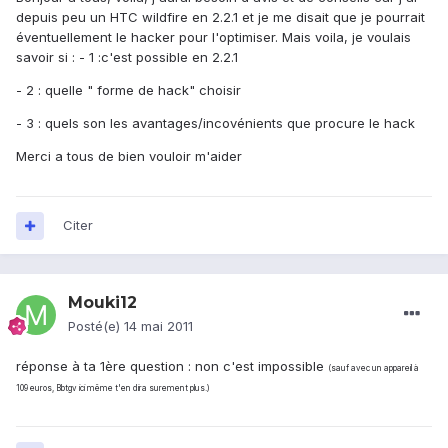
depuis peu un HTC wildfire en 2.2.1 et je me disait que je pourrait
éventuellement le hacker pour l'optimiser. Mais voila, je voulais
savoir si : - 1 :c'est possible en 2.2.1
- 2 : quelle " forme de hack" choisir
- 3 : quels son les avantages/incovénients que procure le hack
Merci a tous de bien vouloir m'aider
Citer
Mouki12
Posté(e)
14 mai 2011
réponse à ta 1ère question : non c'est impossible
(sauf avec un appareil à
109 euros, Bbtgv ici même t'en dira surement plus.)