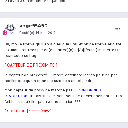
2.1 avec 3.0 n'en ont presque pas
ange95490
Posté(e)
14 mai 2011
Ba, moi je trouve qu'il en a quel que uns, et on ne trouve aucune
solution, Par Exemple et [color=red][b]sa[/b][/color] m'interresse
beaucoup se bug :
[ CAPTEUR DE PROXIMITE ] :
le capteur de proxymité ... (marre deteindre lecran pour ne pas
apeller quelqu'un quand je suis deja au tel , mdr )
mon capteur de proxy ne marche pas ...
COREDROID /
REVOLUTION
un fois sur 3 et sont seuil de declenchement et trop
faible ... si qu'elle qu'un a une solution ???
[ SOLUTION ] : ????
[/size]