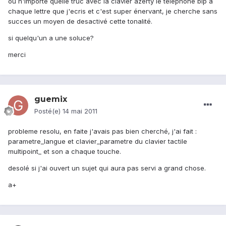
ou n'importe quelle truc avec la clavier azerty le telephone bip a
chaque lettre que j'ecris et c'est super énervant, je cherche sans
succes un moyen de desactivé cette tonalité.
si quelqu'un a une soluce?
merci
guemix
Posté(e)
14 mai 2011
probleme resolu, en faite j'avais pas bien cherché, j'ai fait :
parametre_langue et clavier_parametre du clavier tactile
multipoint_ et son a chaque touche.
desolé si j'ai ouvert un sujet qui aura pas servi a grand chose.
a+