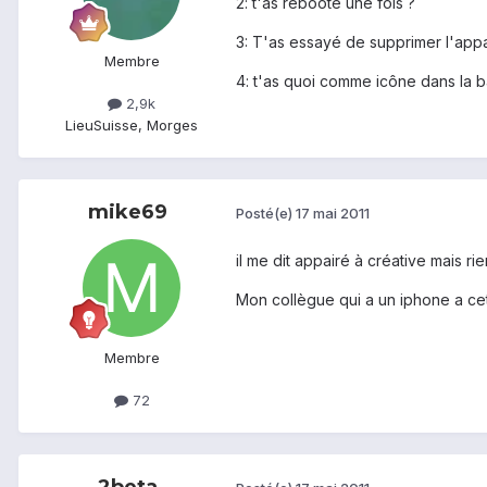
2: t'as rebooté une fois ?
3: T'as essayé de supprimer l'appa
Membre
4: t'as quoi comme icône dans la ba
2,9k
Lieu
Suisse, Morges
mike69
Posté(e)
17 mai 2011
il me dit appairé à créative mais 
Mon collègue qui a un iphone a cett
Membre
72
2beta