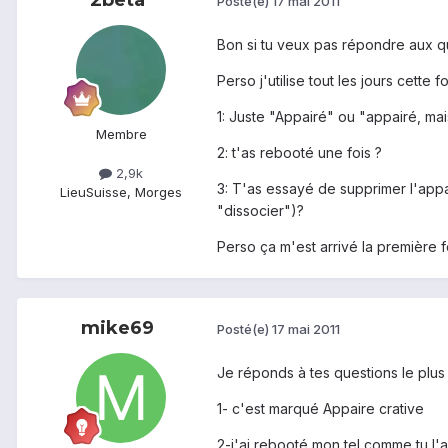
Posté(e)
17 mai 2011
Bon si tu veux pas répondre aux que
Perso j'utilise tout les jours cette
1: Juste "Appairé" ou "appairé, ma
Membre
2: t'as rebooté une fois ?
2,9k
3: T'as essayé de supprimer l'appa
Lieu
Suisse, Morges
"dissocier")?
Perso ça m'est arrivé la première foi
mike69
Posté(e)
17 mai 2011
Je réponds à tes questions le plus 
1- c'est marqué Appaire crative
2-j'ai rebooté mon tel comme tu l'