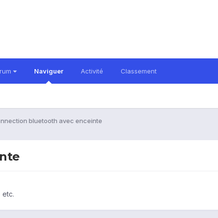
orum
Naviguer
Activité
Classement
nnection bluetooth avec enceinte
inte
 etc.