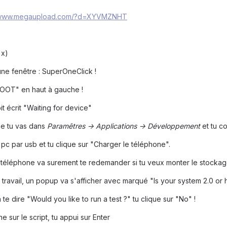
//www.megaupload.com/?d=XYVMZNHT
 x)
 une fenêtre : SuperOneClick !
"ROOT" en haut à gauche !
it écrit "Waiting for device"
ne tu vas dans
Paramêtres -> Applications -> Développement
et tu c
pc par usb et tu clique sur "Charger le téléphone".
le téléphone va surement te redemander si tu veux monter le stockag
travail, un popup va s'afficher avec marqué "Is your system 2.0 or h
a te dire "Would you like to run a test ?" tu clique sur "No" !
e sur le script, tu appui sur Enter