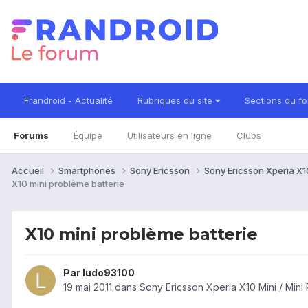
Frandroid - Actualité
Rubriques du site
Sections du f
Forums
Équipe
Utilisateurs en ligne
Clubs
Accueil
Smartphones
Sony Ericsson
Sony Ericsson Xperia X10
X10 mini problème batterie
X10 mini problème batterie
Par
ludo93100
19 mai 2011
dans
Sony Ericsson Xperia X10 Mini / Mini