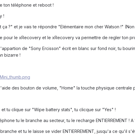
he ton téléphone et reboot !
y !
ut ça ?" et je vais te répondre "Elémentaire mon cher Watson !" (Non 
ble pour le xRecovery et le xRecovery va permettre de regler ton pr
l'appartion de "Sony Ercisson" écrit en blanc sur fond noir, tu bour
n bizarre !
l'aide des bouton de volume, "Home" la touche physique centrale pe
t tu clique sur "Wipe battery stats", tu clicque sur "Yes" !
léphone tu le branche au secteur, tu le recharge ENTIERREMENT ! A
ébranche et tu le laisse se vider ENTIERREMENT, jusqu'a ce qu'il s'ét