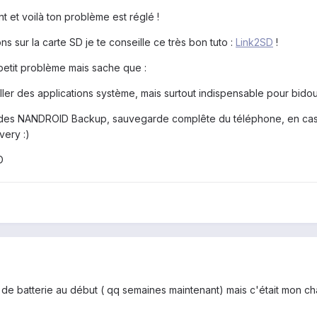
t et voilà ton problème est réglé !
ons sur la carte SD je te conseille ce très bon tuto :
Link2SD
!
petit problème mais sache que :
taller des applications système, mais surtout indispensable pour bidou
e des NANDROID Backup, sauvegarde complête du téléphone, en cas 
ery :)
D
 de batterie au début ( qq semaines maintenant) mais c'était mon ch