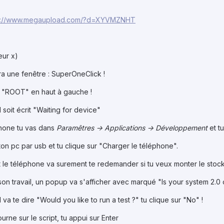
p://www.megaupload.com/?d=XYVMZNHT
eur x)
ira une fenêtre : SuperOneClick !
ur "ROOT" en haut à gauche !
 soit écrit "Waiting for device"
phone tu vas dans
Paramêtres -> Applications -> Développement
et t
on pc par usb et tu clique sur "Charger le téléphone".
et le téléphone va surement te redemander si tu veux monter le stoc
on travail, un popup va s'afficher avec marqué "Is your system 2.0 o
l va te dire "Would you like to run a test ?" tu clique sur "No" !
ourne sur le script, tu appui sur Enter