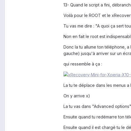
13- Quand le script a fini, débranc
Voilà pour le ROOT et le xRecover
Tu vas me dire : "A quoi ça sert to
Non en fait le root est indispensa
Donc la tu allume ton téléphone, a 
gauche) jusqu'à arriver sur un écra
qui ressemble à ça :
La tu te déplace dans les menus a 
On y arrive x)
La tu vas dans "Advanced options" e
Ensuite quand tu redémarre ton té
Ensuite quand il est chargé tu le d