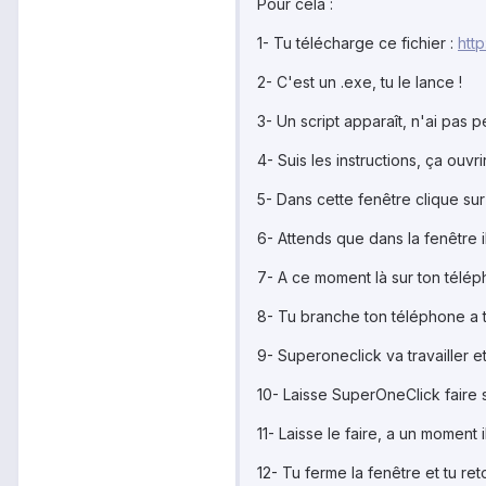
Pour cela :
1- Tu télécharge ce fichier :
htt
2- C'est un .exe, tu le lance !
3- Un script apparaît, n'ai pas p
4- Suis les instructions, ça ouvr
5- Dans cette fenêtre clique s
6- Attends que dans la fenêtre il
7- A ce moment là sur ton télé
8- Tu branche ton téléphone a t
9- Superoneclick va travailler 
10- Laisse SuperOneClick faire s
11- Laisse le faire, a un moment i
12- Tu ferme la fenêtre et tu ret