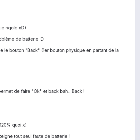
je rigole xD)
oblème de batterie :D
ine le bouton "Back" (1er bouton physique en partant de la
rmet de faire "Ok" et back bah... Back !
 120% quoi x)
eigne tout seul faute de batterie !