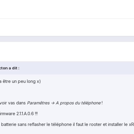
on a dit :
a être un peu long x)
avoir vas dans
Paramêtres -> A propos du téléphone
!
ware 2.1.1.A.0.6 !!!
tterie sans reflasher le téléphone il faut le rooter et installer le x