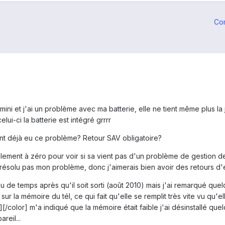
Co
ni et j'ai un problème avec ma batterie, elle ne tient même plus la 
elui-ci la batterie est intégré grrrr
ont déjà eu ce problème? Retour SAV obligatoire?
alement à zéro pour voir si sa vient pas d'un problème de gestion de l
ésolu pas mon problème, donc j'aimerais bien avoir des retours d'
u de temps après qu'il soit sorti (août 2010) mais j'ai remarqué que
 sur la mémoire du tél, ce qui fait qu'elle se remplit très vite vu qu'el
[/color] m'a indiqué que la mémoire était faible j'ai désinstallé que
reil...