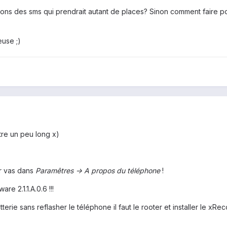
ions des sms qui prendrait autant de places? Sinon comment faire pour 
euse ;)
tre un peu long x)
ir vas dans
Paramêtres -> A propos du téléphone
!
e 2.1.1.A.0.6 !!!
rie sans reflasher le téléphone il faut le rooter et installer le xRec