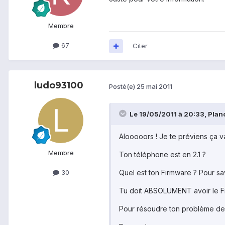
Membre
67
Citer
ludo93100
Posté(e)
25 mai 2011
Le 19/05/2011 à 20:33, Planct
Alooooors ! Je te préviens ça v
Membre
Ton téléphone est en 2.1 ?
Quel est ton Firmware ? Pour s
30
Tu doit ABSOLUMENT avoir le Firm
Pour résoudre ton problème de ba