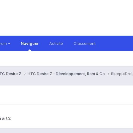
orum
Naviguer
Activité
Classement
TC Desire Z
HTC Desire Z - Développement, Rom & Co
BlueputDroi
m & Co