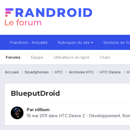
Frandroid - Actualité
Rubriques du site
Sections du f
Forums
Équipe
Utilisateurs en ligne
Clubs
Accueil
Smartphones
HTC
Archives HTC
HTC Desire
H
BlueputDroid
Par
xilllium
19 mai 2011
dans
HTC Desire Z - Développement, Ro