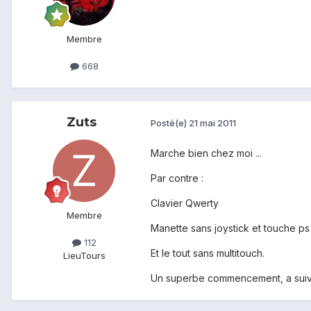
Membre
668
Zuts
Posté(e)
21 mai 2011
Marche bien chez moi ...
Par contre :
Clavier Qwerty
Membre
Manette sans joystick et touche ps
112
Et le tout sans multitouch.
Lieu
Tours
Un superbe commencement, a suivr