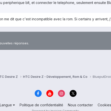
eau peripherique blt, et connecter le telephone, seulement ensuite B
on me dit que c'est incompatible avec la rom. Si certains y arrivent, j
nouvelles réponses.
TC Desire Z
HTC Desire Z - Développement, Rom & Co
BlueputDroi
Langue
Politique de confidentialité
Nous contacter
Cookie
Powered by Invision Community