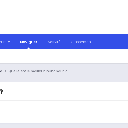
orum
Naviguer
Activité
Classement
ve
Quelle est le meilleur launcheur ?
?