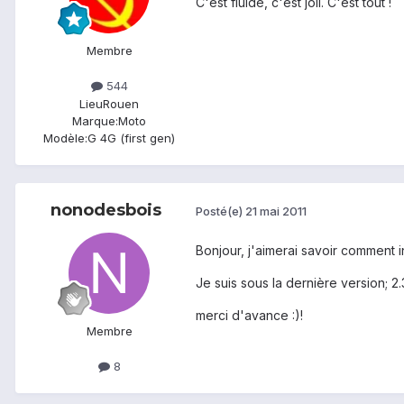
C'est fluide, c'est joli. C'est tout !
Membre
544
Lieu
Rouen
Marque:
Moto
Modèle:
G 4G (first gen)
nonodesbois
Posté(e)
21 mai 2011
Bonjour, j'aimerai savoir comment i
Je suis sous la dernière version; 
merci d'avance :)!
Membre
8