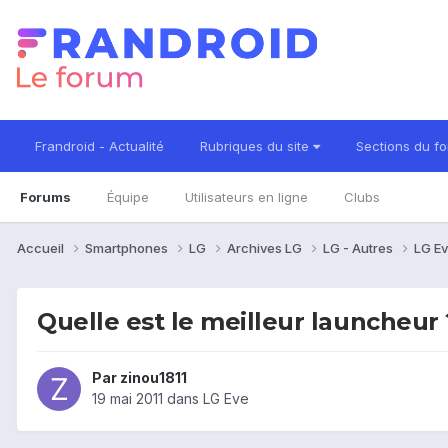
Frandroid - Actualité
Rubriques du site
Sections du f
Forums
Équipe
Utilisateurs en ligne
Clubs
Accueil
Smartphones
LG
Archives LG
LG - Autres
LG E
Quelle est le meilleur launcheur 
Par
zinou1811
19 mai 2011
dans
LG Eve