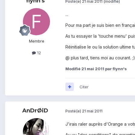
flynn's
Posté(e)
21 mai 2011
(modifié)
...
Pour ma part je suis bien en françai
As tu essayer la 'touche menu' puis
Membre
Réinitialise le ou la solution ultime t
12
@ plus tard, tiens moi au courant. ;)
Modifié
21 mai 2011
par flynn's
Citer
AnDrØiD
Posté(e)
21 mai 2011
J'irais raler auprès d'Orange a vo
Au vu "des conditions" de garantie