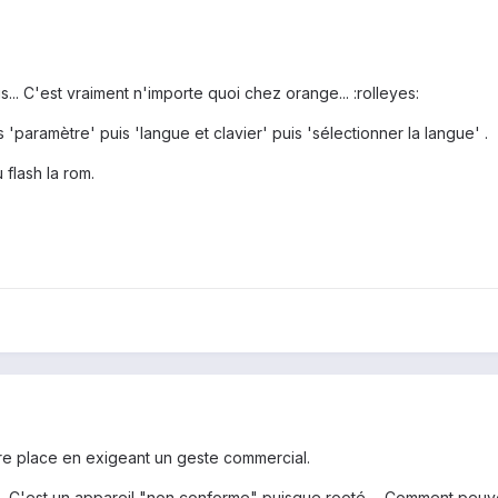
s... C'est vraiment n'importe quoi chez orange... :rolleyes:
 'paramètre' puis 'langue et clavier' puis 'sélectionner la langue' .
u flash la rom.
tre place en exigeant un geste commercial.
. C'est un appareil "non conforme" puisque rooté ... Comment peuve