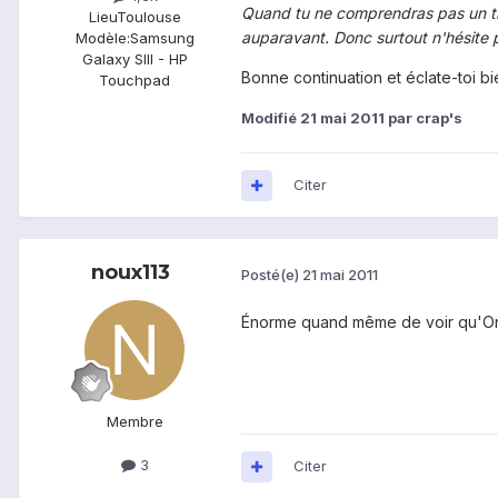
Quand tu ne comprendras pas un tru
Lieu
Toulouse
auparavant. Donc surtout n'hésite 
Modèle:
Samsung
Galaxy SIII - HP
Bonne continuation et éclate-toi bi
Touchpad
Modifié
21 mai 2011
par crap's
Citer
noux113
Posté(e)
21 mai 2011
Énorme quand même de voir qu'Orang
Membre
3
Citer