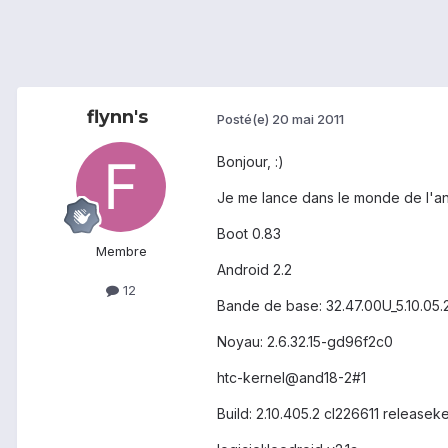
flynn's
Posté(e)
20 mai 2011
Bonjour, :)
Je me lance dans le monde de l'an
Boot 0.83
Membre
Android 2.2
12
Bande de base: 32.47.00U_5.10.05.
Noyau: 2.6.32.15-gd96f2c0
htc-kernel@and18-2#1
Build: 2.10.405.2 cl226611 releasek