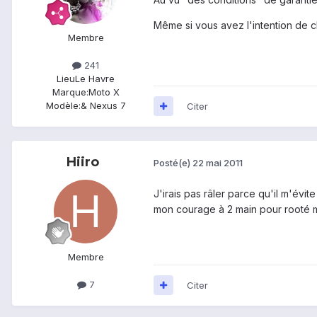
Même si vous avez l'intention de ch
Membre
241
Lieu
Le Havre
Marque:
Moto X
Modèle:
& Nexus 7
Citer
Hiiro
Posté(e)
22 mai 2011
J'irais pas râler parce qu'il m'évi
mon courage à 2 main pour rooté 
Membre
7
Citer