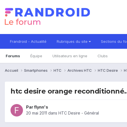
Frandroid - Actualité
Rubriques du site
Sections du f
Forums
Équipe
Utilisateurs en ligne
Clubs
Accueil
Smartphones
HTC
Archives HTC
HTC Desire
H
htc desire orange reconditionné..
Par
flynn's
20 mai 2011
dans
HTC Desire - Général