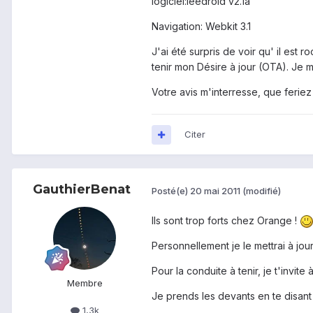
logiciel:leedroid v2.1a
Navigation: Webkit 3.1
J'ai été surpris de voir qu' il est 
tenir mon Désire à jour (OTA). Je 
Votre avis m'interresse, que feriez
Citer
GauthierBenat
Posté(e)
20 mai 2011
(modifié)
Ils sont trop forts chez Orange !
Personnellement je le mettrai à jo
Pour la conduite à tenir, je t'invi
Membre
Je prends les devants en te disant
1,3k