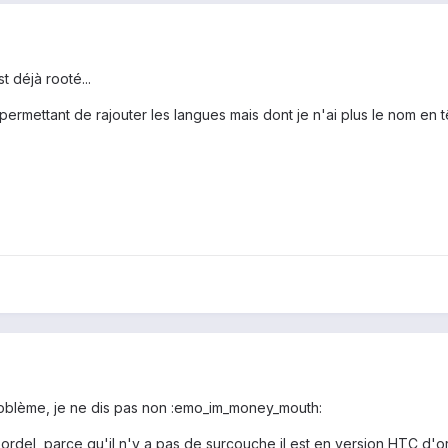
t déjà rooté...
 permettant de rajouter les langues mais dont je n'ai plus le nom en t
roblème, je ne dis pas non :emo_im_money_mouth:
 bordel, parce qu'il n'y a pas de surcouche il est en version HTC d'or