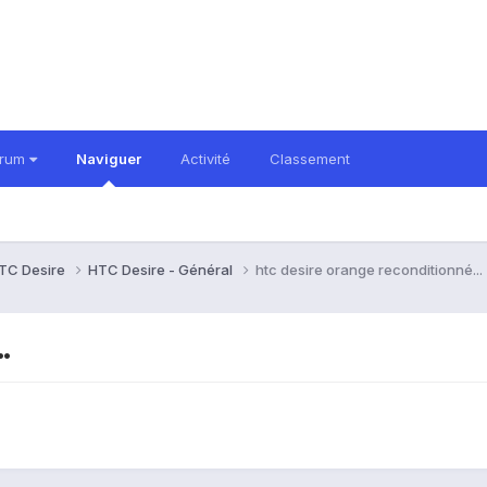
orum
Naviguer
Activité
Classement
TC Desire
HTC Desire - Général
htc desire orange reconditionné...
.