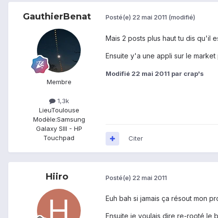
GauthierBenat
Posté(e)
22 mai 2011
(modifié)
Mais 2 posts plus haut tu dis qu'il es
Ensuite y'a une appli sur le market
Modifié
22 mai 2011
par crap's
Membre
1,3k
Lieu
Toulouse
Modèle:
Samsung
Galaxy SIII - HP
Touchpad
Citer
Hiiro
Posté(e)
22 mai 2011
Euh bah si jamais ça résout mon p
Ensuite je voulais dire re-rooté le