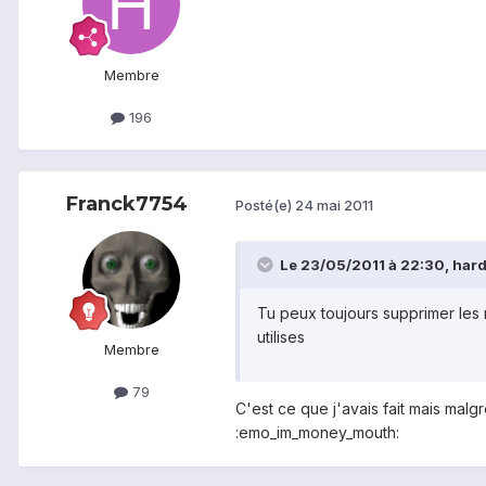
Membre
196
Franck7754
Posté(e)
24 mai 2011
Le 23/05/2011 à 22:30, harde
Tu peux toujours supprimer les n
utilises
Membre
79
C'est ce que j'avais fait mais malg
:emo_im_money_mouth: