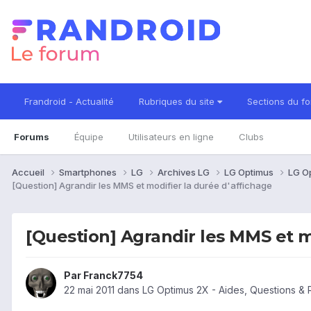
Frandroid - Actualité
Rubriques du site
Sections du f
Forums
Équipe
Utilisateurs en ligne
Clubs
Accueil
Smartphones
LG
Archives LG
LG Optimus
LG O
[Question] Agrandir les MMS et modifier la durée d'affichage
[Question] Agrandir les MMS et m
Par
Franck7754
22 mai 2011
dans
LG Optimus 2X - Aides, Questions &