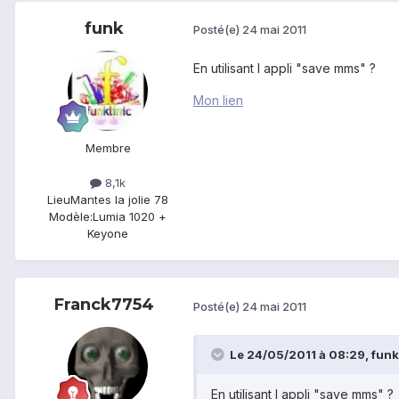
funk
Posté(e)
24 mai 2011
En utilisant l appli "save mms" ?
Mon lien
Membre
8,1k
Lieu
Mantes la jolie 78
Modèle:
Lumia 1020 +
Keyone
Franck7754
Posté(e)
24 mai 2011
Le 24/05/2011 à 08:29, funk a
En utilisant l appli "save mms" ?