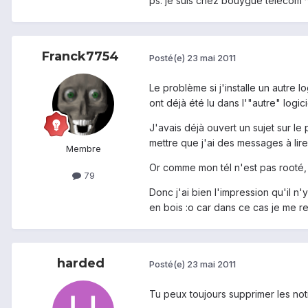
ps: je suis chez bouygue telecom 
Franck7754
Posté(e)
23 mai 2011
Le problème si j'installe un autre 
ont déjà été lu dans l'"autre" logic
J'avais déjà ouvert un sujet sur l
mettre que j'ai des messages à lire 
Membre
Or comme mon tél n'est pas rooté, 
79
Donc j'ai bien l'impression qu'il n
en bois :o car dans ce cas je me r
harded
Posté(e)
23 mai 2011
Tu peux toujours supprimer les notif