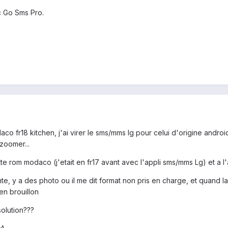
 Go Sms Pro.
co fr18 kitchen, j'ai virer le sms/mms lg pour celui d'origine andro
zoomer...
te rom modaco (j'etait en fr17 avant avec l'appli sms/mms Lg) et a 
te, y a des photo ou il me dit format non pris en charge, et quand l
en brouillon
olution???