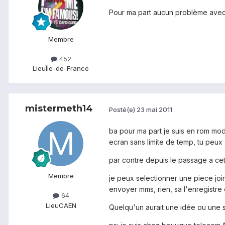
Pour ma part aucun problème avec
Membre
452
Lieu
Île-de-France
mistermeth14
Posté(e)
23 mai 2011
ba pour ma part je suis en rom moda
ecran sans limite de temp, tu peux 
par contre depuis le passage a cet
Membre
je peux selectionner une piece join
envoyer mms, rien, sa l'enregistre 
64
Lieu
CAEN
Quelqu'un aurait une idée ou une s