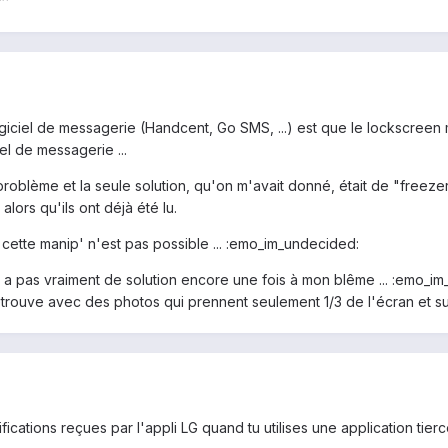
^^
logiciel de messagerie (Handcent, Go SMS, ...) est que le lockscreen m
iel de messagerie ...
e problème et la seule solution, qu'on m'avait donné, était de "free
alors qu'ils ont déjà été lu.
cette manip' n'est pas possible ... :emo_im_undecided:
'y a pas vraiment de solution encore une fois à mon blême ... :emo_im
etrouve avec des photos qui prennent seulement 1/3 de l'écran et su
ications reçues par l'appli LG quand tu utilises une application tierc