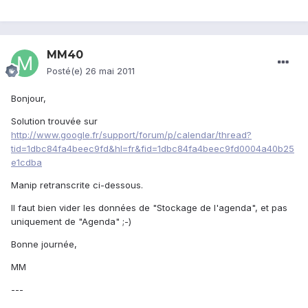
MM40
Posté(e)
26 mai 2011
Bonjour,
Solution trouvée sur
http://www.google.fr/support/forum/p/calendar/thread?
tid=1dbc84fa4beec9fd&hl=fr&fid=1dbc84fa4beec9fd0004a40b25
e1cdba
Manip retranscrite ci-dessous.
Il faut bien vider les données de "Stockage de l'agenda", et pas
uniquement de "Agenda" ;-)
Bonne journée,
MM
---