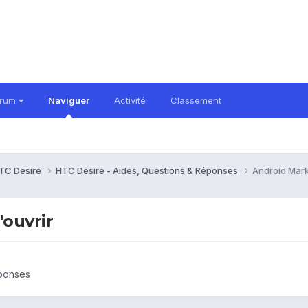
orum
Naviguer
Activité
Classement
TC Desire
HTC Desire - Aides, Questions & Réponses
Android Marke
'ouvrir
éponses