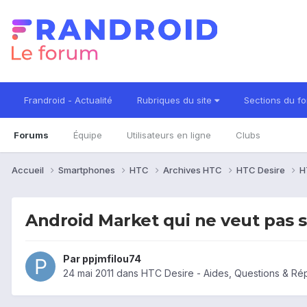
Frandroid - Actualité
Rubriques du site
Sections du f
Forums
Équipe
Utilisateurs en ligne
Clubs
Accueil
Smartphones
HTC
Archives HTC
HTC Desire
H
Android Market qui ne veut pas s
Par
ppjmfilou74
24 mai 2011
dans
HTC Desire - Aides, Questions & R