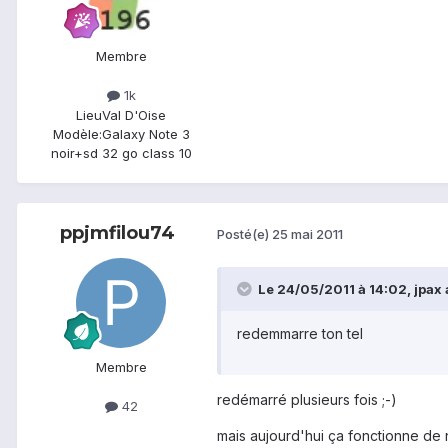
Membre
1k
Lieu
Val D'Oise
Modèle:
Galaxy Note 3
noir+sd 32 go class 10
ppjmfilou74
Posté(e)
25 mai 2011
Le 24/05/2011 à 14:02, jpax a
redemmarre ton tel
Membre
redémarré plusieurs fois ;-)
42
mais aujourd'hui ça fonctionne de 