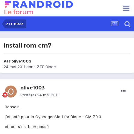
ZTE Blade
Install rom cm7
Par
olive1003
24 mai 2011
dans
ZTE Blade
olive1003
Posté(e)
24 mai 2011
Bonsoir,
j'ai opté pour la CyanogenMod for Blade - CM 7.0.3
et tout s'est bien passé