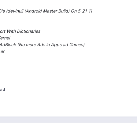
s /dev/null (Android Master Build) On 5-21-11
t With Dictionaries
ernel
 AdBlock (No more Ads in Apps ad Games)
er
oid