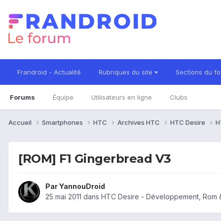
Frandroid - Actualité
Rubriques du site
Sections du f
Forums
Équipe
Utilisateurs en ligne
Clubs
Accueil
Smartphones
HTC
Archives HTC
HTC Desire
H
[ROM] F1 Gingerbread V3
Par
YannouDroid
25 mai 2011
dans
HTC Desire - Développement, Rom 