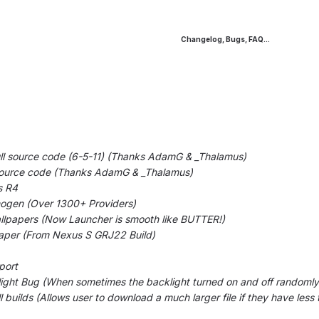
Changelog, Bugs, FAQ...
ull source code (6-5-11) (Thanks AdamG & _Thalamus)
 source code (Thanks AdamG & _Thalamus)
s R4
ogen (Over 1300+ Providers)
llpapers (Now Launcher is smooth like BUTTER!)
aper (From Nexus S GRJ22 Build)
port
ight Bug (When sometimes the backlight turned on and off randomly
 builds (Allows user to download a much larger file if they have les