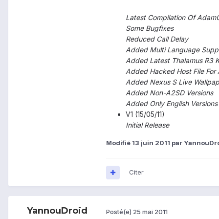
Latest Compilation Of AdamG'
Some Bugfixes
Reduced Call Delay
Added Multi Language Suppor
Added Latest Thalamus R3 K
Added Hacked Host File For
Added Nexus S Live Wallpap
Added Non-A2SD Versions
Added Only English Versions
V1 (15/05/11)
Initial Release
Modifié
13 juin 2011
par YannouDr
Citer
YannouDroid
Posté(e)
25 mai 2011