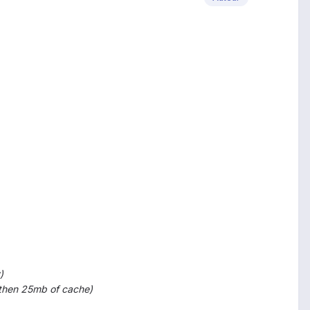
)
s then 25mb of cache)