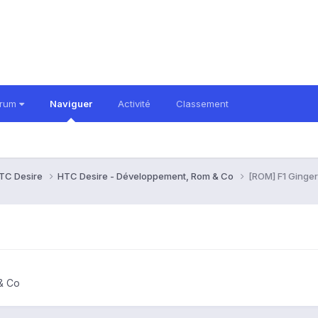
orum
Naviguer
Activité
Classement
TC Desire
HTC Desire - Développement, Rom & Co
[ROM] F1 Ginge
& Co