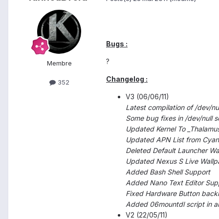
Bugs :
?
Membre
Changelog :
352
V3 (06/06/11)
Latest compilation of /dev/n
Some bug fixes in /dev/null
Updated Kernel To _Thalamu
Updated APN List from Cyan
Deleted Default Launcher Wa
Updated Nexus S Live Wallp
Added Bash Shell Support
Added Nano Text Editor Sup
Fixed Hardware Button backl
Added 06mountdl script in all
V2 (22/05/11)