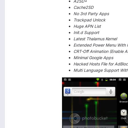
A2SD+
Cache2SD
No 3rd Party Apps
Trackpad Unlock
Huge APN List
Init.d Support
Latest Thalamus Kernel
Extended Power Menu With 
CRT-Off Animation (Enable Al
Minimal Google Apps
Hacked Hosts File for AdBl
Multi Language Support With