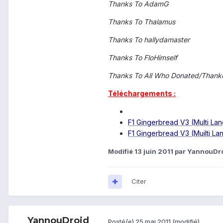
Thanks To AdamG
Thanks To Thalamus
Thanks To hallydamaster
Thanks To FloHimself
Thanks To All Who Donated/Thank
Téléchargements :
F1 Gingerbread V3 (Multi La
F1 Gingerbread V3 (Muilti L
Modifié
13 juin 2011
par YannouDr
Citer
YannouDroid
Posté(e)
25 mai 2011
(modifié)