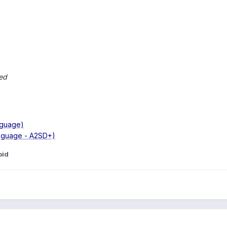
ed
nguage)
anguage - A2SD+)
oid