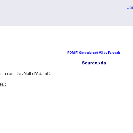
Co
ROM F1 Gingerbread V3 by Faryaab
Source xda
e la rom DevNull d'AdamG.
es :