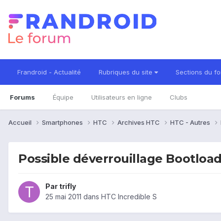
Frandroid - Actualité
Rubriques du site
Sections du f
Forums
Équipe
Utilisateurs en ligne
Clubs
Accueil
Smartphones
HTC
Archives HTC
HTC - Autres
Possible déverrouillage Bootload
Par
trifly
25 mai 2011
dans
HTC Incredible S