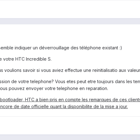
mble indiquer un déverrouillage des téléphone existant :)
e votre HTC Incredible S.
voulions savoir si vous aviez effectue une reinitialisatio aux valeu
sion de votre telephone? Vous etes peut etre toujours dans les 
 vous pouvez envoyer votre telephone en reparation.
bootloader, HTC a bien pris en compte les remarques de ces clients. 
ore de date officielle quant la disponibilite de la mise a jour.