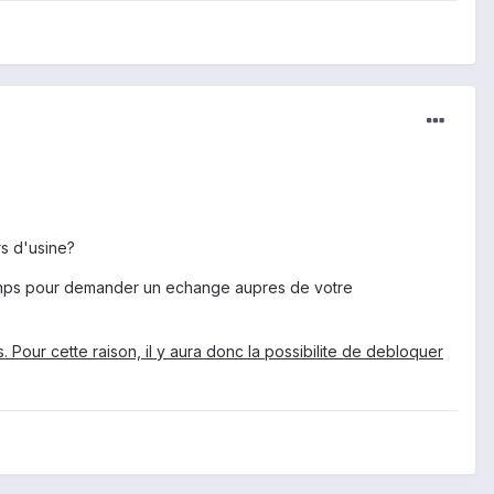
rs d'usine?
temps pour demander un echange aupres de votre
Pour cette raison, il y aura donc la possibilite de debloquer