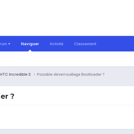
orum
Naviguer
Activité
Classement
HTC Incredible S
Possible déverrouillage Bootloader ?
er ?