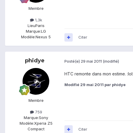
Membre
1,3k
Lieu
Paris
Marque:
LG
Modèle:
Nexus 5
Citer
phidye
Posté(e)
29 mai 2011
(modifié)
HTC remonte dans mon estime. :lol: :
Modifié
29 mai 2011
par phidye
Membre
759
Marque:
Sony
Modèle:
Xperia Z5
Compact
Citer