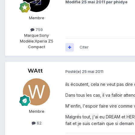
Modifié
25 mai 2011
par phidye
Membre
759
Marque:
Sony
Modèle:
Xperia Z5
Compact
Citer
WAtt
Posté(e)
25 mai 2011
ils écoutent, cela ne veut pas dire
Dans tous les cas, il va falloir a
M'enfin, l'espoir faire vire comme 
Membre
Malgrés tout, j'ai eu DREAM et HERO
62
fait et je suis certain que si demain