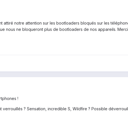
nt attiré notre attention sur les bootloaders bloqués sur les télé
que nous ne bloqueront plus de bootloaders de nos appareils. Merci
rtphones !
errouillés ? Sensation, incredible S, Wildfire ? Possible déverrouill