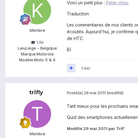
Voici un petit plus :
Peter chou
Traduction:
Les commentaires de nos clients o
Membre
écoutés. Aujourd'hui, je confirme 
de HTC
1,6k
Lieu
Liège - Belgique
B)
Marque:
Motorola
Modèle:
Moto X & 6
Citer
trifly
Posté(e)
29 mai 2011
(modifié)
Tant mieux pour les prochains sma
Quid des smartphones actuellement v
Modifié
29 mai 2011
par Trif'
Membre