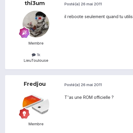
thi3um
Posté(e)
26 mai 2011
il reboote seulement quand tu utili
Membre
1k
Lieu
Toulouse
Fredjou
Posté(e)
26 mai 2011
T'as une ROM officielle ?
Membre