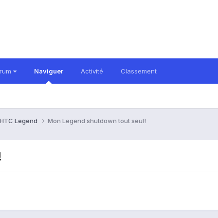
orum
Naviguer
Activité
Classement
HTC Legend
Mon Legend shutdown tout seul!
!