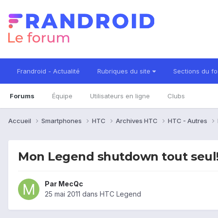
Frandroid - Actualité
Rubriques du site
Sections du f
Forums
Équipe
Utilisateurs en ligne
Clubs
Accueil
Smartphones
HTC
Archives HTC
HTC - Autres
Mon Legend shutdown tout seul
Par
MecQc
25 mai 2011
dans
HTC Legend