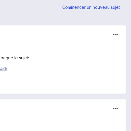
Commencer un nouveau sujet
mpagne le sujet:
oid/